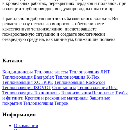
в кровельных работах, перекрытиях чердаков и подвалов, при
изоляции трубопроводов, воздухопроводных шахт и пр.
Правильно подобрав плотность базальтового волокна, Вы
решаете сразу несколько вопросов – обеспечиваете
качественную теплоизоляцию, предотвращаете
пожароопасную ситуацию и создаете экологически
безвредную среду на, как минимум, ближайшие полвека.
Каталог
Кондиционеры
Тепловые завесы
Теплоизоляция ЛИТ
Теплоизоляция Energoflex
Теплоизоляция K-Flex
Теплоизоляция XOTPIPE
Теплоизоляция Rockwool
Теплоизоляция IZOVOL
Огнезащита
Теплоизоляция Ursa
Теплоизоляция Технониколь
Теплоизоляция Пеноплэкс
Трубы
и фитинги
Крепеж и расходные материалы
Защитные
покрытия
Теплоизоляция Тепрок
Информация
О компании