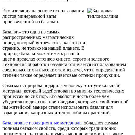
Это изоляция на основе использования
листов минеральной ваты,
произведенной из базальта.
Базальт – это одна из самых
распространенных магматических
пород, который встречаются, как это ни
странно, не только на нашей планете. В
природе базальт может иметь разный
цвет в пределах оттенков синего, серого и зеленого.
Технология обработки базальта отличается использованием
средневысоких и высоких температур, что в определенной
степени также определяет цветовые оттенки продукции.
Сама мать-природа подарила человеку этот уникальный
материал, который задействован во многих геологических
процессах до сих пор. Его экологичность более чем
убедительно доказана цветоводами, которые в свойственной
им житейской манере стали использовать базальт для
взращивания капризных и теплолюбивых растений.
Базальтовые изоляционные материалы
обладают самым
полным багажом свойств, среди которых традиционно
низкие: тепло-, гидро-, шумо-, паропроводимость, а также