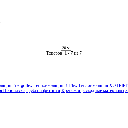
и.
Товаров: 1 - 7 из 7
ляция Energoflex
Теплоизоляция K-Flex
Теплоизоляция XOTPIP
я Пеноплэкс
Трубы и фитинги
Крепеж и расходные материалы
З