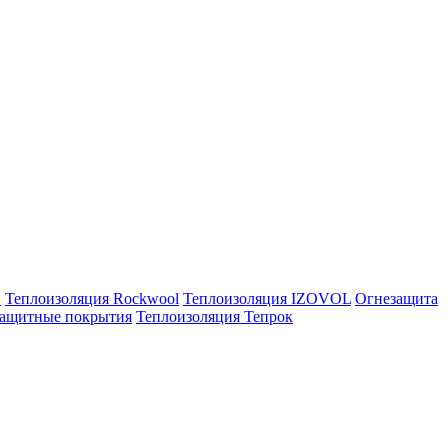
E
Теплоизоляция Rockwool
Теплоизоляция IZOVOL
Огнезащита
ащитные покрытия
Теплоизоляция Тепрок