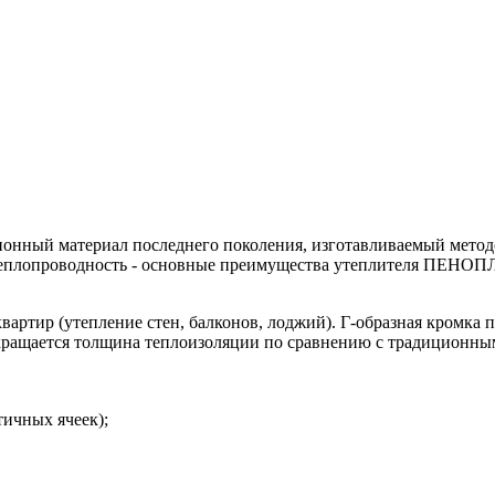
 материал последнего поколения, изготавливаемый методом 
я теплопроводность - основные преимущества утеплителя ПЕНО
вартир (утепление стен, балконов, лоджий). Г-образная кромка 
окращается толщина теплоизоляции по сравнению с традиционн
тичных ячеек);