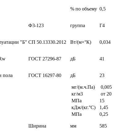
% по объему
0,5
Ф3-123
группа
Г4
луатации "Б"
СП 50.13330.2012
Вт/(м×°К)
0,034
 Rw
ГОСТ 27296-87
дБ
41
и пола
ГОСТ 16297-80
дБ
23
мг/(м.ч.Па)
0,005
кг/м3
от 20
МПа
15
кДж/(кг.°С)
1,45
МПа
0,25
Ширина
мм
585