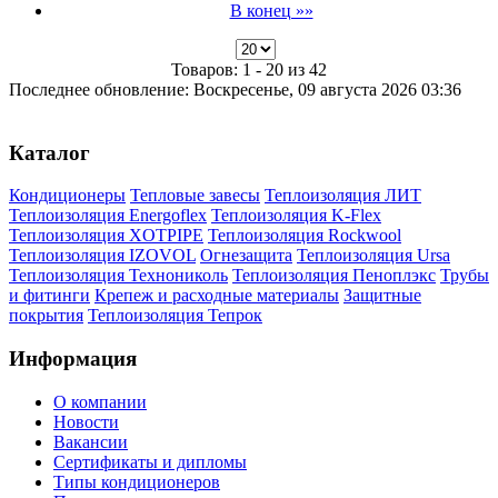
В конец »»
Товаров: 1 - 20 из 42
Последнее обновление: Воскресенье, 09 августа 2026 03:36
Каталог
Кондиционеры
Тепловые завесы
Теплоизоляция ЛИТ
Теплоизоляция Energoflex
Теплоизоляция K-Flex
Теплоизоляция XOTPIPE
Теплоизоляция Rockwool
Теплоизоляция IZOVOL
Огнезащита
Теплоизоляция Ursa
Теплоизоляция Технониколь
Теплоизоляция Пеноплэкс
Трубы
и фитинги
Крепеж и расходные материалы
Защитные
покрытия
Теплоизоляция Тепрок
Информация
О компании
Новости
Вакансии
Сертификаты и дипломы
Типы кондиционеров