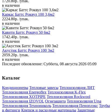
1720.80р.
/упак.
в наличии
Каркас Баттс Роквул 100 3,6м2
2224.80р.
/упак.
в наличии
Кавити Баттс Роквул 50 6м2
1742.40р.
/упак.
в наличии
Акустик Баттс Роквул 100 3м2
2059.20р.
/упак.
в наличии
Последнее обновление: Суббота, 08 августа 2026 05:09
Каталог
Кондиционеры
Тепловые завесы
Теплоизоляция ЛИТ
Теплоизоляция Energoflex
Теплоизоляция K-Flex
Теплоизоляция XOTPIPE
Теплоизоляция Rockwool
Теплоизоляция IZOVOL
Огнезащита
Теплоизоляция Ursa
Теплоизоляция Технониколь
Теплоизоляция Пеноплэкс
Трубы
и фитинги
Крепеж и расходные материалы
Защитные