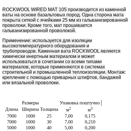
ROCKWOOL
WIRED MAT 105
производится из каменной
ваты на основе базальтовых пород. Одна сторона мата
покрыта сеткой с ячейками 25 мм из гальванизированной
проволоки. Кроме того, мат прошивается
гальванизированной проволокой.
Применение:
используется для изоляции
высокотемпературного оборудования и
трубопроводов.
Каменная вата ROCKWOOL является
химически инертным материалом и может
использоваться в сочетании со всеми типами
материалов, которые применяются в системах
строительной и промышленной теплоизоляции. Монтаж:
к
репление с помощью приварных штифтов, бандажей
или вязальной проволоки.
Размеры
Упаковка поштучно
2
3
Длина
Ширина
Толщина
м
м
7000
1000
25
7,00
0,175
7000
1000
30
7,00
0,210
5000
1000
40
5,00
0,200