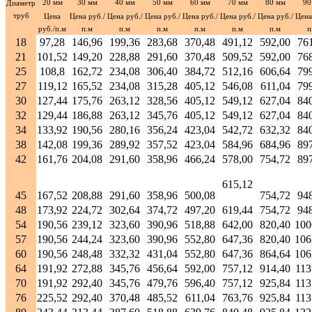
20 мм
30 мм
40 мм
50 мм
60 мм
70 мм
80 мм
90
Диаметр
труб
Цена
Цена руб./
Цена руб./
Цена руб./
Цена руб./
Цена руб./
Цена руб./
Цена
руб./п.м
п.м
п.м
п.м
п.м
п.м
п.м
п
18
97,28
146,96
199,36
283,68
370,48
491,12
592,00
76
21
101,52
149,20
228,88
291,60
370,48
509,52
592,00
76
25
108,8
162,72
234,08
306,40
384,72
512,16
606,64
79
27
119,12
165,52
234,08
315,28
405,12
546,08
611,04
79
30
127,44
175,76
263,12
328,56
405,12
549,12
627,04
84
32
129,44
186,88
263,12
345,76
405,12
549,12
627,04
84
34
133,92
190,56
280,16
356,24
423,04
542,72
632,32
84
38
142,08
199,36
289,92
357,52
423,04
584,96
684,96
89
42
161,76
204,08
291,60
358,96
466,24
578,00
754,72
89
615,12
45
167,52
208,88
291,60
358,96
500,08
754,72
94
48
173,92
224,72
302,64
374,72
497,20
619,44
754,72
94
54
190,56
239,12
323,60
390,96
518,88
642,00
820,40
100
57
190,56
244,24
323,60
390,96
552,80
647,36
820,40
106
60
190,56
248,48
332,32
431,04
552,80
647,36
864,64
106
64
191,92
272,88
345,76
456,64
592,00
757,12
914,40
113
70
191,92
292,40
345,76
479,76
596,40
757,12
925,84
113
76
225,52
292,40
370,48
485,52
611,04
763,76
925,84
113