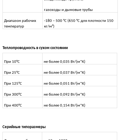
газоходы и дымовые трубы
Диапазон рабочих
-180 – 500 °C (650 °C для плотности 150
температур
кг/м³)
Теплопроводность в сухом состоянии
При 10°С
не более 0,035 Вт/(м*К)
При 25°С
не более 0,037 Вт/(м*К)
При 125°С
не более 0,051 Вт/(м*К)
При 300°С
не более 0,092 Вт/(м*К)
При 400°С
не более 0,154 Вт/(м*К)
Серийные типоразмеры