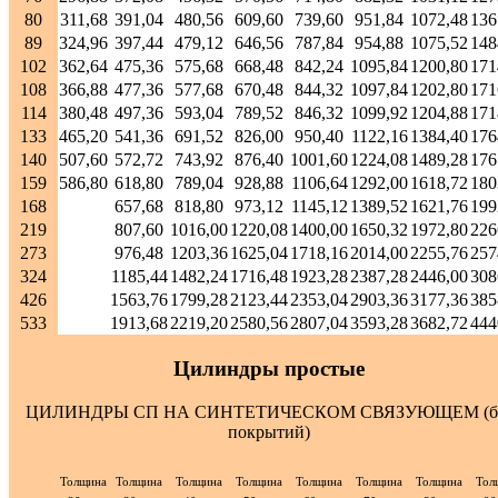
80
311,68
391,04
480,56
609,60
739,60
951,84
1072,48
136
89
324,96
397,44
479,12
646,56
787,84
954,88
1075,52
148
102
362,64
475,36
575,68
668,48
842,24
1095,84
1200,80
171
108
366,88
477,36
577,68
670,48
844,32
1097,84
1202,80
171
114
380,48
497,36
593,04
789,52
846,32
1099,92
1204,88
171
133
465,20
541,36
691,52
826,00
950,40
1122,16
1384,40
176
140
507,60
572,72
743,92
876,40
1001,60
1224,08
1489,28
176
159
586,80
618,80
789,04
928,88
1106,64
1292,00
1618,72
180
168
657,68
818,80
973,12
1145,12
1389,52
1621,76
199
219
807,60
1016,00
1220,08
1400,00
1650,32
1972,80
226
273
976,48
1203,36
1625,04
1718,16
2014,00
2255,76
257
324
1185,44
1482,24
1716,48
1923,28
2387,28
2446,00
308
426
1563,76
1799,28
2123,44
2353,04
2903,36
3177,36
385
533
1913,68
2219,20
2580,56
2807,04
3593,28
3682,72
444
Цилиндры простые
ЦИЛИНДРЫ СП НА СИНТЕТИЧЕСКОМ СВЯЗУЮЩЕМ (б
покрытий)
Толщина
Толщина
Толщина
Толщина
Толщина
Толщина
Толщина
Тол