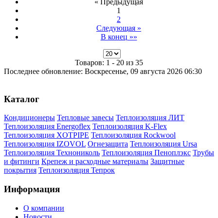
« Предыдущая
1
2
Следующая »
В конец »»
Товаров: 1 - 20 из 35
Последнее обновление: Воскресенье, 09 августа 2026 06:30
Каталог
Кондиционеры
Тепловые завесы
Теплоизоляция ЛИТ
Теплоизоляция Energoflex
Теплоизоляция K-Flex
Теплоизоляция XOTPIPE
Теплоизоляция Rockwool
Теплоизоляция IZOVOL
Огнезащита
Теплоизоляция Ursa
Теплоизоляция Технониколь
Теплоизоляция Пеноплэкс
Трубы
и фитинги
Крепеж и расходные материалы
Защитные
покрытия
Теплоизоляция Тепрок
Информация
О компании
Новости