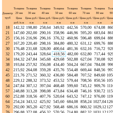
Толщина
Толщина
Толщина
Толщина
Толщина
Толщина
Толщина
Тол
20 мм
30 мм
40 мм
50 мм
60 мм
70 мм
80 мм
90
Диаметр
труб
Цена
Цена руб./
Цена руб./
Цена руб./
Цена руб./
Цена руб./
Цена руб./
Цена
руб./п.м
п.м
п.м
п.м
п.м
п.м
п.м
п
18
142,32
198,80
258,64
349,92
442,56
570,00
674,08
86
21
147,60
202,00
290,16
358,96
446,96
595,20
683,04
86
25
156,16
216,96
296,16
376,32
460,96
596,48
699,04
88
27
167,20
220,40
298,16
384,80
480,32
631,12
699,76
88
30
176,48
231,68
328,00
400,64
481,36
632,16
716,72
92
32
179,20
243,44
328,64
418,56
482,00
632,80
717,44
92
34
184,32
247,84
345,68
429,68
502,88
627,04
730,08
92
38
193,84
257,92
356,08
434,40
504,24
667,04
784,08
99
618,80
42
215,92
264,08
359,28
435,76
554,48
669,44
848,56
99
45
221,76
271,52
360,32
436,80
584,48
707,52
849,60
105
48
229,12
288,32
373,52
453,52
579,44
708,56
850,56
105
54
247,84
307,12
397,04
468,48
599,60
745,12
909,76
111
57
248,88
313,28
398,08
473,84
634,48
746,16
930,72
115
60
252,88
318,56
407,76
520,64
643,52
747,12
976,00
119
64
254,24
343,12
425,92
545,60
684,08
858,24
1027,04
126
70
292,00
365,20
427,92
568,48
686,16
860,32
1029,12
127
76
296,88
372,08
456,32
570,56
714,80
882,32
1031,12
127