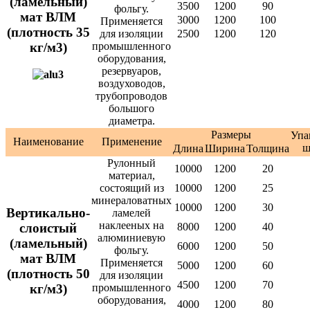
(ламельный)
3500
1200
90
фольгу.
мат ВЛМ
3000
1200
100
Применяется
(плотность 35
для изоляции
2500
1200
120
кг/м3)
промышленного
оборудования,
резервуаров,
воздуховодов,
трубопроводов
большого
диаметра.
Размеры
Упа
Наименование
Применение
ш
Длина
Ширина
Толщина
Рулонный
10000
1200
20
материал,
состоящий из
10000
1200
25
минераловатных
10000
1200
30
Вертикально-
ламелей
наклееных на
слоистый
8000
1200
40
алюминиевую
(ламельный)
6000
1200
50
фольгу.
мат ВЛМ
Применяется
5000
1200
60
(плотность 50
для изоляции
4500
1200
70
кг/м3)
промышленного
оборудования,
4000
1200
80