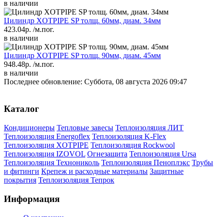
в наличии
Цилиндр XOTPIPE SP толщ. 60мм, диам. 34мм
423.04р.
/м.пог.
в наличии
Цилиндр XOTPIPE SP толщ. 90мм, диам. 45мм
948.48р.
/м.пог.
в наличии
Последнее обновление: Суббота, 08 августа 2026 09:47
Каталог
Кондиционеры
Тепловые завесы
Теплоизоляция ЛИТ
Теплоизоляция Energoflex
Теплоизоляция K-Flex
Теплоизоляция XOTPIPE
Теплоизоляция Rockwool
Теплоизоляция IZOVOL
Огнезащита
Теплоизоляция Ursa
Теплоизоляция Технониколь
Теплоизоляция Пеноплэкс
Трубы
и фитинги
Крепеж и расходные материалы
Защитные
покрытия
Теплоизоляция Тепрок
Информация