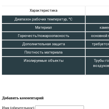
Характеристика
Диапазон рабочих температур, °C
Материал
каме
Горючесть/пожароопасность
основной 
Дополнительная защита
требуется
Плотность материала
Изолируемые объекты
Трубы го
воздухов
Добавить комментарий
Имя (обязательное)