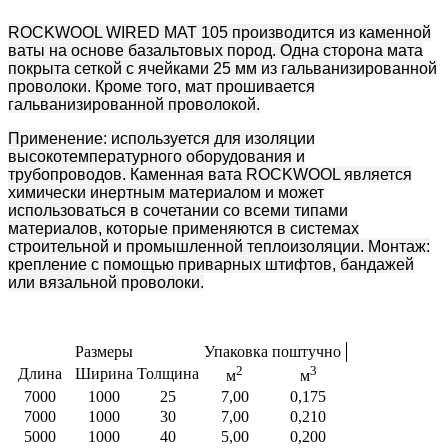
ROCKWOOL
WIRED MAT 105
производится из каменной
ваты на основе базальтовых пород. Одна сторона мата
покрыта сеткой с ячейками 25 мм из гальванизированной
проволоки. Кроме того, мат прошивается
гальванизированной проволокой.
Применение:
используется для изоляции
высокотемпературного оборудования и
трубопроводов.
Каменная вата ROCKWOOL является
химически инертным материалом и может
использоваться в сочетании со всеми типами
материалов, которые применяются в системах
строительной и промышленной теплоизоляции. Монтаж:
к
репление с помощью приварных штифтов, бандажей
или вязальной проволоки.
Размеры
Упаковка поштучно
2
3
Длина
Ширина
Толщина
м
м
7000
1000
25
7,00
0,175
7000
1000
30
7,00
0,210
5000
1000
40
5,00
0,200