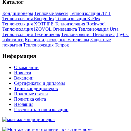
Каталог
Кондиционеры
Тепловые завесы
Теплоизоляция ЛИТ
Теплоизоляция Energoflex
Теплоизоляция K-Flex
Теплоизоляция XOTPIPE
Теплоизоляция Rockwool
Теплоизоляция IZOVOL
Огнезащита
Теплоизоляция Ursa
Теплоизоляция Технониколь
Теплоизоляция Пеноплэкс
Трубы
и фитинги
Крепеж и расходные материалы
Защитные
покрытия
Теплоизоляция Тепрок
Информация
О компании
Новости
Вакансии
Сертификаты и дипломы
Типы кондиционеров
Полезные статьи
Политика сайта
Изоляция
Рассчитать теплоизоляцию