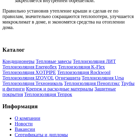
закрепляется внутренней обрешеткой.
Правильно установив утепление крыши и сделав ее по
правилам, значительно сокращаются теплопотери, улучшается
микроклимат в доме, и экономятся средства на отоплении
дома.
Каталог
Кондиционеры
Тепловые завесы
Теплоизоляция ЛИТ
Теплоизоляция Energoflex
Теплоизоляция K-Flex
Теплоизоляция XOTPIPE
Теплоизоляция Rockwool
Теплоизоляция IZOVOL
Огнезащита
Теплоизоляция Ursa
Теплоизоляция Технониколь
Теплоизоляция Пеноплэкс
Трубы
и фитинги
Крепеж и расходные материалы
Защитные
покрытия
Теплоизоляция Тепрок
Информация
О компании
Новости
Вакансии
Сертификаты и дипломы