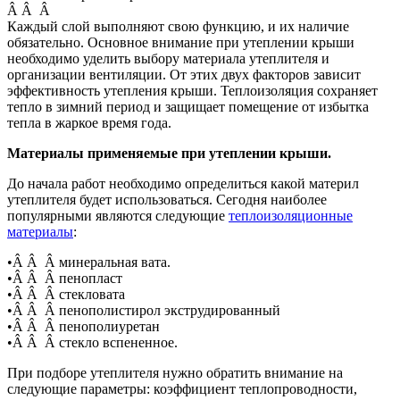
Â Â Â
Каждый слой выполняют свою функцию, и их наличие
обязательно. Основное внимание при утеплении крыши
необходимо уделить выбору материала утеплителя и
организации вентиляции. От этих двух факторов зависит
эффективность утепления крыши. Теплоизоляция сохраняет
тепло в зимний период и защищает помещение от избытка
тепла в жаркое время года.
Материалы применяемые при утеплении крыши.
До начала работ необходимо определиться какой материл
утеплителя будет использоваться. Сегодня наиболее
популярными являются следующие
теплоизоляционные
материалы
:
•Â Â Â минеральная вата.
•Â Â Â пенопласт
•Â Â Â стекловата
•Â Â Â пенополистирол экструдированный
•Â Â Â пенополиуретан
•Â Â Â стекло вспененное.
При подборе утеплителя нужно обратить внимание на
следующие параметры: коэффициент теплопроводности,