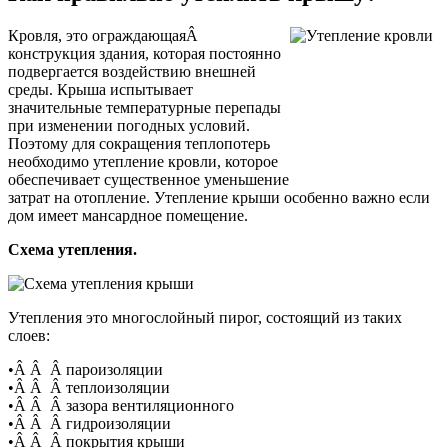
Кровля, это ограждающаяÂ
конструкция здания, которая постоянно
подвергается воздействию внешней
среды. Крыша испытывает
значительные температурные перепады
при изменении погодных условий.
Поэтому для сокращения теплопотерь
необходимо утепление кровли, которое
обеспечивает существенное уменьшение
затрат на отопление. Утепление крыши особенно важно если
дом имеет мансардное помещение.
Схема утепления.
Утепления это многослойный пирог, состоящий из таких
слоев:
•Â Â Â пароизоляции
•Â Â Â теплоизоляции
•Â Â Â зазора вентиляционного
•Â Â Â гидроизоляции
•Â Â Â покрытия крыши