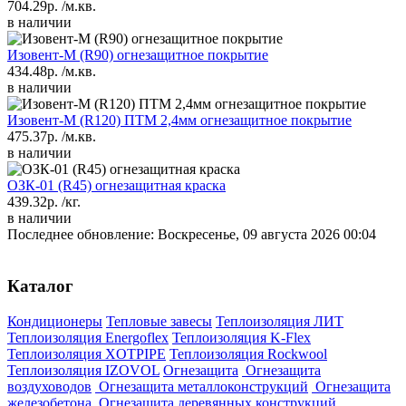
704.29р.
/м.кв.
в наличии
Изовент-М (R90) огнезащитное покрытие
434.48р.
/м.кв.
в наличии
Изовент-М (R120) ПТМ 2,4мм огнезащитное покрытие
475.37р.
/м.кв.
в наличии
ОЗК-01 (R45) огнезащитная краска
439.32р.
/кг.
в наличии
Последнее обновление: Воскресенье, 09 августа 2026 00:04
Каталог
Кондиционеры
Тепловые завесы
Теплоизоляция ЛИТ
Теплоизоляция Energoflex
Теплоизоляция K-Flex
Теплоизоляция XOTPIPE
Теплоизоляция Rockwool
Теплоизоляция IZOVOL
Огнезащита
Огнезащита
воздуховодов
Огнезащита металлоконструкций
Огнезащита
железобетона
Огнезащита деревянных конструкций