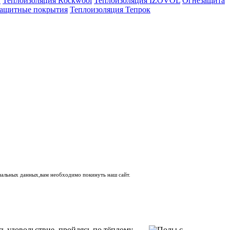
E
Теплоизоляция Rockwool
Теплоизоляция IZOVOL
Огнезащита
ащитные покрытия
Теплоизоляция Тепрок
ональных данных,вам необходимо покинуть наш сайт.
ть удовольствие, пройдясь по тёплому