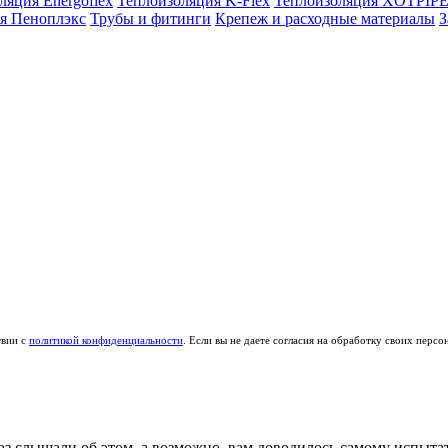
ляция Energoflex
Теплоизоляция K-Flex
Теплоизоляция XOTPIP
я Пеноплэкс
Трубы и фитинги
Крепеж и расходные материалы
З
твии с
политикой конфиденциальности
. Если вы не даете согласия на обработку своих перс
раз слышали об этом, а возможно, вам доводилось самому испыта