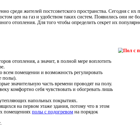
нно среди жителей постсоветского пространства. Сегодня с их 
том цен на газ и удобством таких систем. Появились они не боле
нного отопления. Для того чтобы определить секрет их популя
оров отопления, а значит, в полной мере воплотить
е.
о всем помещении и возможность регулировать
е полы).
торые значительную часть времени проводят на полу.
овеку комфортно себя чувствовать и обогревать лишь
и утепляющих напольных покрытиях.
ящихся на первом этаже здания, потому что в этом
ких помещениях
полы с подогревом
на порядок
.