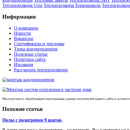
Кондиционеры
Тепловые завесы
Теплоизоляция ЛИТ
Теплоизо
Теплоизоляция Ursa
Теплоизоляция Технониколь
Теплоизоляци
Информация
О компании
Новости
Вакансии
Сертификаты и дипломы
Типы кондиционеров
Полезные статьи
Политика сайта
Изоляция
Рассчитать теплоизоляцию
Мы получаем и обрабатываем персональные данные посетителей нашего сайта в соответс
Похожие статьи
Полы с подогревом 9 шагов.
В наши дни пол с подогревом – не редкость. Вы наверняка не 