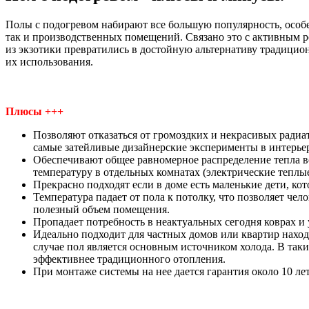
Полы с подогревом набирают все большую популярность, особе
так и производственных помещений. Связано это с активным рос
из экзотики превратились в достойную альтернативу традицио
их использования.
Плюсы +++
Позволяют отказаться от громоздких и некрасивых радиат
самые затейливые дизайнерские эксперименты в интерьер
Обеспечивают общее равномерное распределение тепла в
температуру в отдельных комнатах (электрические теплы
Прекрасно подходят если в доме есть маленькие дети, ко
Температура падает от пола к потолку, что позволяет чел
полезный объем помещения.
Пропадает потребность в неактуальных сегодня коврах 
Идеально подходит для частных домов или квартир наход
случае пол является основным источником холода. В та
эффективнее традиционного отопления.
При монтаже системы на нее дается гарантия около 10 лет