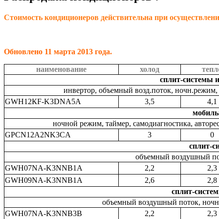
Стоимость кондиционеров действительна при осуществлени
Обновлено 11 марта 2013 года.
наименование
холод
тепл
сплит-системы 
инвертор, объемный возд.поток, ночн.режим,
GWH12КF-K3DNA5A
3,5
4,1
мобиль
ночной режим, таймер, самодиагностика, авторе
GPCN12A2NK3CA
3
0
сплит-с
объемный воздушный пот
GWH07NA-K3NNB1A
2,2
2,3
GWH09NA-K3NNB1A
2,6
2,8
сплит-систе
объемный воздушный поток, ночн.
GWH07NA-K3NNB3B
2,2
2,3