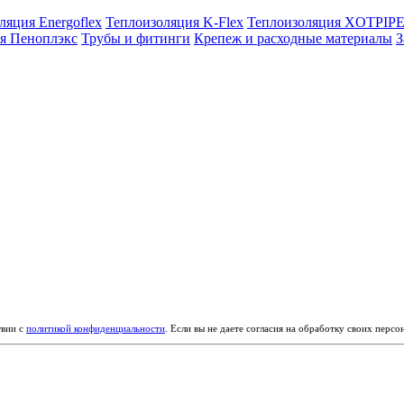
ляция Energoflex
Теплоизоляция K-Flex
Теплоизоляция XOTPIP
я Пеноплэкс
Трубы и фитинги
Крепеж и расходные материалы
З
твии с
политикой конфиденциальности
. Если вы не даете согласия на обработку своих перс