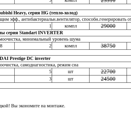
23310
5
компл
ubishi Heavy, серия HG (тепло-холод)
щим эфф., антибактериальн.вентилятор, способн.генерировать 
29000
1
компл
мы серия Standart INVERTER
амоочистка, минимальный уровень шума
38750
,8
2
компл
I Prestige DC inverter
моочистка, самодиагностика, режим сна
22700
5
шт
24500
3
шт
дкой! Вы экономите на монтаже.