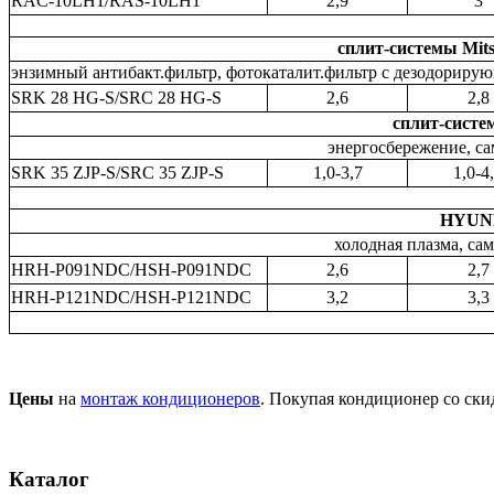
RAC-10LH1/RAS-10LH1
2,9
3
сплит-системы Mits
энзимный антибакт.фильтр, фотокаталит.фильтр с дезодорирую
SRK 28 HG-S/SRC 28 HG-S
2,6
2,8
сплит-систе
энергосбережение, с
SRK 35 ZJP-S/SRC 35 ZJP-S
1,0-3,7
1,0-4
HYUNDA
холодная плазма, са
HRH-P091NDC/HSH-P091NDC
2,6
2,7
HRH-P121NDC/HSH-P121NDC
3,2
3,3
Цены
на
монтаж кондиционеров
. Покупая кондиционер со ски
Каталог