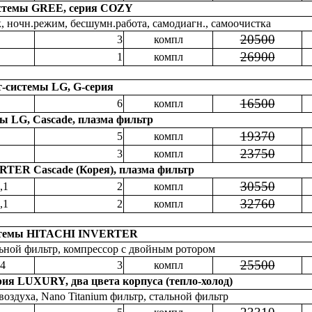
истемы GREE, серия COZY
к, ночн.режим, бесшумн.работа, самодиагн., самоочистка
20500
3
компл
26900
1
компл
т-системы LG, G-серия
16500
6
компл
ы LG, Cascade, плазма фильтр
19370
5
компл
23750
3
компл
RTER Cascade (Корея), плазма фильтр
30550
,1
2
компл
32760
,1
2
компл
стемы HITACHI INVERTER
льной фильтр, компрессор с двойным ротором
25500
,4
3
компл
ия LUXURY, два цвета корпуса (тепло-холод)
оздуха, Nano Titanium фильтр, стальной фильтр