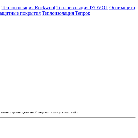
E
Теплоизоляция Rockwool
Теплоизоляция IZOVOL
Огнезащита
ащитные покрытия
Теплоизоляция Тепрок
ональных данных,вам необходимо покинуть наш сайт.