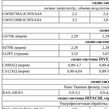
сплит-с
низкое энергопотр., объемн.возд.пото
GWH07MA-K3NNA4A
2,2
2,4
GWH12MB-K3NNA4A
3,5
3,8
спли
G07SK (корея)
2,29
2,29
сплит-систем
S07PK (корея)
2,29
2,29
S12PT (турция)
3,52
3,67
сплит-системы INVE
CS09AQ (корея)
0,89-3,7
0,89-4
CS12AQ (корея)
0,90-4,04
0,89-5
сплит-си
Nano Titanium фильтр, ста
RAS-10EH3
0,9-3,1
0,9-4
сплит-системы HITACHI, сер
Ультрофиолетовая обработка в