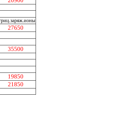
20900
отриц.заряж.ионы
27650
35500
19850
21850