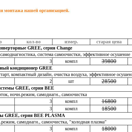
и монтажа нашей организацией.
о
кол-во
измер.
старая цена
инверторные GREE, серия Change
 самодиагностика, система самоочистки, эффективное осушение
39800
3
компл
ный кондиционер GREE
старт, компактный дизайн, очистка воздуха, эффективное осуше
28500
2
шт
истемы GREE, серия BEE
ок, ночн.режим, самодиагн., самоочистка
16800
3
компл
18500
3
компл
мы GREE, серия BEE PLASMA
режим, самодиагн., самоочистка, "холодная плазма"
18000
3
компл