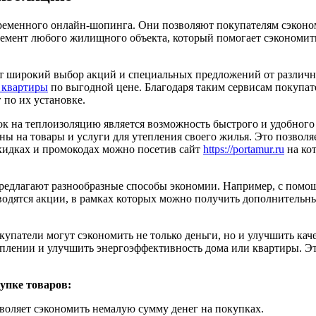
ременного онлайн-шопинга. Они позволяют покупателям сэконо
лемент любого жилищного объекта, который помогает сэкономит
 широкий выбор акций и специальных предложений от различн
 квартиры
по выгодной цене. Благодаря таким сервисам покупат
 по их установке.
к на теплоизоляцию является возможность быстрого и удобног
ны на товары и услуги для утепления своего жилья. Это позвол
кидках и промокодах можно посетив сайт
https://portamur.ru
на кот
предлагают разнообразные способы экономии. Например, с помо
оводятся акции, в рамках которых можно получить дополнительн
купатели могут сэкономить не только деньги, но и улучшить ка
оплении и улучшить энергоэффективность дома или квартиры. Э
упке товаров:
воляет сэкономить немалую сумму денег на покупках.