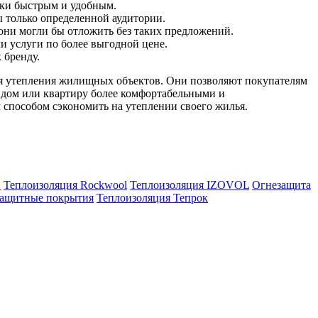
идки быстрым и удобным.
 только определенной аудитории.
они могли бы отложить без таких предложений.
и услуги по более выгодной цене.
 бренду.
ля утепления жилищных объектов. Они позволяют покупателям
й дом или квартиру более комфортабельными и
способом сэкономить на утеплении своего жилья.
E
Теплоизоляция Rockwool
Теплоизоляция IZOVOL
Огнезащита
ащитные покрытия
Теплоизоляция Тепрок