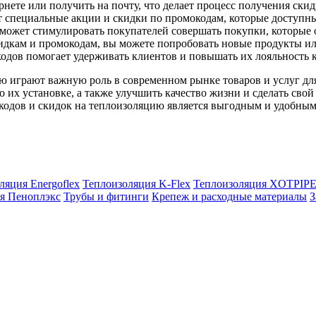
рнете или получить на почту, что делает процесс получения ск
специальные акции и скидки по промокодам, которые доступны
может стимулировать покупателей совершать покупки, которые 
идкам и промокодам, вы можете попробовать новые продукты ил
дов помогает удерживать клиентов и повышать их лояльность к
ию играют важную роль в современном рынке товаров и услуг д
о их установке, а также улучшить качество жизни и сделать сво
одов и скидок на теплоизоляцию является выгодным и удобным 
ляция Energoflex
Теплоизоляция K-Flex
Теплоизоляция XOTPIP
я Пеноплэкс
Трубы и фитинги
Крепеж и расходные материалы
З