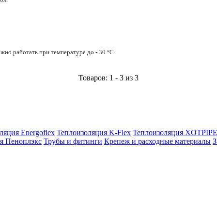
но работать при температуре до - 30 °С.
Товаров: 1 - 3 из 3
ляция Energoflex
Теплоизоляция K-Flex
Теплоизоляция XOTPIP
я Пеноплэкс
Трубы и фитинги
Крепеж и расходные материалы
З