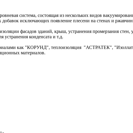
вневая система, состоящая из нескольких видов вакуумирован
 добавок исключающих появление плесени на стенах и ржавчин
изоляции фасадов зданий, крыш, устранения промерзания стен, 
я устранения конденсата и т.д.
риалами как "КОРУНД", теплоизоляция "АСТРАТЕК", "Изолла
ляционных материалов.
0л.