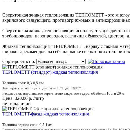
Сверхтонкая жидкая теплоизоляция ТЕПЛОМЕТТ - это многоуро
акрилового связующего, противогрибковых и антикоррозийных
Сверхтонкая жидкая теплоизоляция используется для для тепло
трубопроводов, паропроводов, различных ёмкостей, цистерн, дл
Жидкая теплоизоляция "ТЕПЛОМЕТТ", наряду с такими мате
широко зарекомендовала себя на рынке сверхтонких теплоизо
Сортировать по:
TEPLOMETT (стандарт) жидкая теплоизоляция
Толщина слоя: 0,3-0,5 мм.
Температура эксплуатации: от - 60 °С до +200 °С.
Расфасовка: пластиковое герметично закрытое ведро, объёмом 10 л и 20 л.
Цена:
320.00
р.
/литр
нет в наличии
TEPLOMETT-фасад жидкая теплоизоляция
Толщина одного слоя: 0,5-1мм.
Расфасовка: пластиковые герметично закрытые ведра, объёмом 3л, 5л, 10л и 2