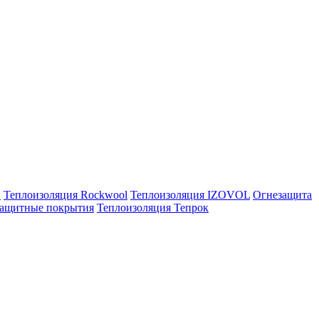
E
Теплоизоляция Rockwool
Теплоизоляция IZOVOL
Огнезащита
ащитные покрытия
Теплоизоляция Тепрок