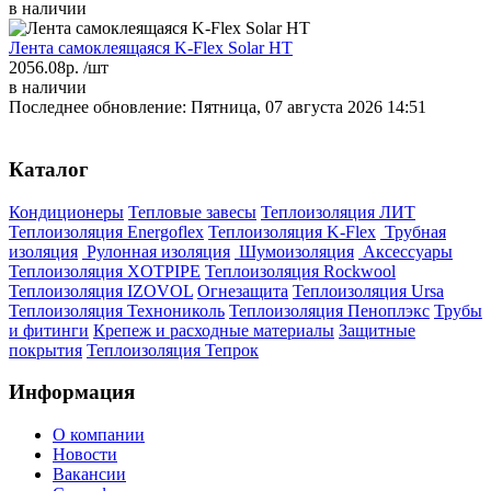
в наличии
Лента самоклеящаяся K-Flex Solar HT
2056.08р.
/шт
в наличии
Последнее обновление: Пятница, 07 августа 2026 14:51
Каталог
Кондиционеры
Тепловые завесы
Теплоизоляция ЛИТ
Теплоизоляция Energoflex
Теплоизоляция K-Flex
Трубная
изоляция
Рулонная изоляция
Шумоизоляция
Аксессуары
Теплоизоляция XOTPIPE
Теплоизоляция Rockwool
Теплоизоляция IZOVOL
Огнезащита
Теплоизоляция Ursa
Теплоизоляция Технониколь
Теплоизоляция Пеноплэкс
Трубы
и фитинги
Крепеж и расходные материалы
Защитные
покрытия
Теплоизоляция Тепрок
Информация
О компании
Новости
Вакансии