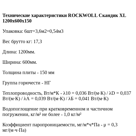
Технические характеристики ROCKWOLL Скандик XL
1200х600х150
Упаковка: 6шт=3,6м2=0,54м3
Вес брутто кг: 17,3
Длина: 1200мм.
Ширина: 600мм.
Толщина плиты - 150 мм
Группа горючести - НГ
Теплопроводность, Вт/м*К - λ10 = 0,036 Вт/(м·К) / λD = 0,037
Вт/(м·К) / λА = 0,039 Вт/(м·К) / λБ = 0,041 Вт/(м·К)
Водопоглощение при кратковременном и частичном
погружении, кг/м² не более - 1,0 кг/м²
Коэффициент паропроницаемости, мг/м*ч*Па - μ = 0,3
мг/(м·ч·Па)