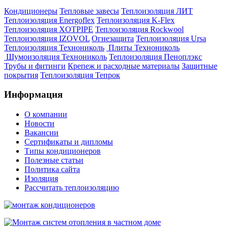
Кондиционеры
Тепловые завесы
Теплоизоляция ЛИТ
Теплоизоляция Energoflex
Теплоизоляция K-Flex
Теплоизоляция XOTPIPE
Теплоизоляция Rockwool
Теплоизоляция IZOVOL
Огнезащита
Теплоизоляция Ursa
Теплоизоляция Технониколь
Плиты Технониколь
Шумоизоляция Технониколь
Теплоизоляция Пеноплэкс
Трубы и фитинги
Крепеж и расходные материалы
Защитные
покрытия
Теплоизоляция Тепрок
Информация
О компании
Новости
Вакансии
Сертификаты и дипломы
Типы кондиционеров
Полезные статьи
Политика сайта
Изоляция
Рассчитать теплоизоляцию