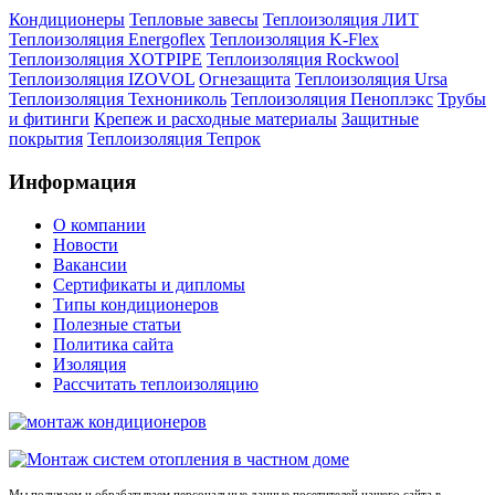
Кондиционеры
Тепловые завесы
Теплоизоляция ЛИТ
Теплоизоляция Energoflex
Теплоизоляция K-Flex
Теплоизоляция XOTPIPE
Теплоизоляция Rockwool
Теплоизоляция IZOVOL
Огнезащита
Теплоизоляция Ursa
Теплоизоляция Технониколь
Теплоизоляция Пеноплэкс
Трубы
и фитинги
Крепеж и расходные материалы
Защитные
покрытия
Теплоизоляция Тепрок
Информация
О компании
Новости
Вакансии
Сертификаты и дипломы
Типы кондиционеров
Полезные статьи
Политика сайта
Изоляция
Рассчитать теплоизоляцию
Мы получаем и обрабатываем персональные данные посетителей нашего сайта в