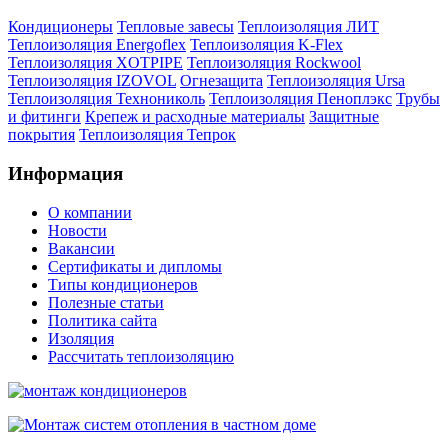
Кондиционеры
Тепловые завесы
Теплоизоляция ЛИТ
Теплоизоляция Energoflex
Теплоизоляция K-Flex
Теплоизоляция XOTPIPE
Теплоизоляция Rockwool
Теплоизоляция IZOVOL
Огнезащита
Теплоизоляция Ursa
Теплоизоляция Технониколь
Теплоизоляция Пеноплэкс
Трубы
и фитинги
Крепеж и расходные материалы
Защитные
покрытия
Теплоизоляция Тепрок
Информация
О компании
Новости
Вакансии
Сертификаты и дипломы
Типы кондиционеров
Полезные статьи
Политика сайта
Изоляция
Рассчитать теплоизоляцию