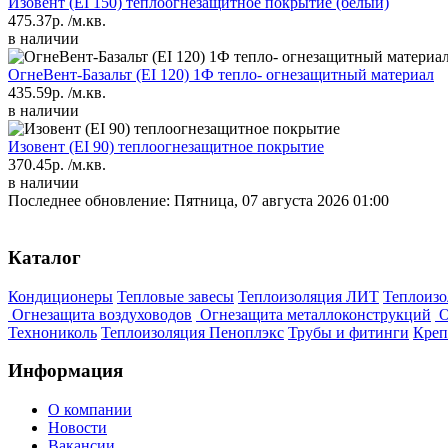
Изовент (EI 150) теплоогнезащитное покрытие (белый)
475.37р.
/м.кв.
в наличии
ОгнeBeнт-Базaльт (EI 120) 1Ф тепло- огнезащитный материал
435.59р.
/м.кв.
в наличии
Изовент (EI 90) теплоогнезащитное покрытие
370.45р.
/м.кв.
в наличии
Последнее обновление: Пятница, 07 августа 2026 01:00
Каталог
Кондиционеры
Тепловые завесы
Теплоизоляция ЛИТ
Теплоизо
Огнезащита воздуховодов
Огнезащита металлоконструкций
О
Технониколь
Теплоизоляция Пеноплэкс
Трубы и фитинги
Креп
Информация
О компании
Новости
Вакансии