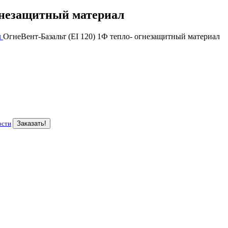
огнезащитный материал
ОгнeBeнт-Базaльт (EI 120) 1Ф тепло- огнезащитный материал
ости