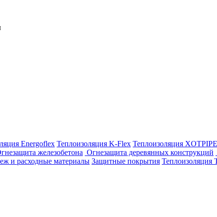
ляция Energoflex
Теплоизоляция K-Flex
Теплоизоляция XOTPIP
гнезащита железобетона
Огнезащита деревянных конструкций
еж и расходные материалы
Защитные покрытия
Теплоизоляция 