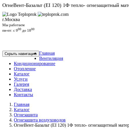
ОгнeBeнт-Базaльт (EI 120) 1Ф тепло- огнезащитный мат
г.Москва
Мы работаем
00
00
пн-пт: c 9
до 18
Главная
Скрыть навигацию
Вентиляция
Кондиционирование
Отопление
Каталог
Услуги
Галерея
Доставка
Контакты
Главная
Каталог
Огнезащита
Огнезащита воздуховодов
ОгнeBeнт-Базaльт (EI 120) 1Ф тепло- огнезащитный мате