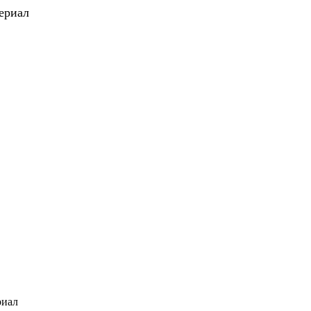
ериал
риал