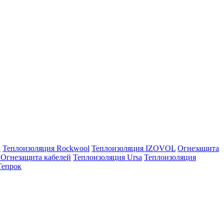
E
Теплоизоляция Rockwool
Теплоизоляция IZOVOL
Огнезащита
Огнезащита кабелей
Теплоизоляция Ursa
Теплоизоляция
Тепрок