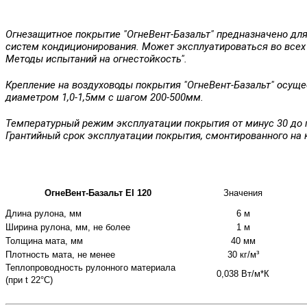
Огнезащитное покрытие "ОгнеВент-Базальт" предназначено дл
систем кондиционирования. Может эксплуатироваться во всех 
Методы испытаний на огнестойкость".
Крепление на воздуховоды покрытия "ОгнеВент-Базальт" осуще
диаметром 1,0-1,5мм с шагом 200-500мм.
Температурный режим эксплуатации покрытия от минус 30 до 
Грантийный срок эксплуатации покрытия, смонтированного на к
ОгнеВент-Базальт EI 120
Значения
Длина рулона, мм
6 м
Ширина рулона, мм, не более
1 м
Толщина мата, мм
40 мм
Плотность мата, не менее
30 кг/м³
Теплопроводность рулонного материала
0,038 Вт/м*К
(при t 22°С)