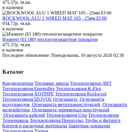
475.37р.
/м.кв.
в наличии
ROCKWOOL ALU 1 WIRED MAT 105 - 25мм EI 60
934.72р.
/м.кв.
в наличии
Изовент (EI 180) теплоогнезащитное покрытие
475.37р.
/м.кв.
в наличии
Последнее обновление: Понедельник, 10 августа 2026 02:30
Каталог
Кондиционеры
Тепловые завесы
Теплоизоляция ЛИТ
Теплоизоляция Energoflex
Теплоизоляция K-Flex
Теплоизоляция XOTPIPE
Теплоизоляция Rockwool
Теплоизоляция IZOVOL
Огнезащита
Огнезащита
воздуховодов
Огнезащита металлоконструкций
Огнезащита
железобетона
Огнезащита деревянных конструкций
Огнезащита кабелей
Теплоизоляция Ursa
Теплоизоляция
Технониколь
Теплоизоляция Пеноплэкс
Трубы и фитинги
Крепеж и расходные материалы
Защитные покрытия
Теплоизоляция Тепрок