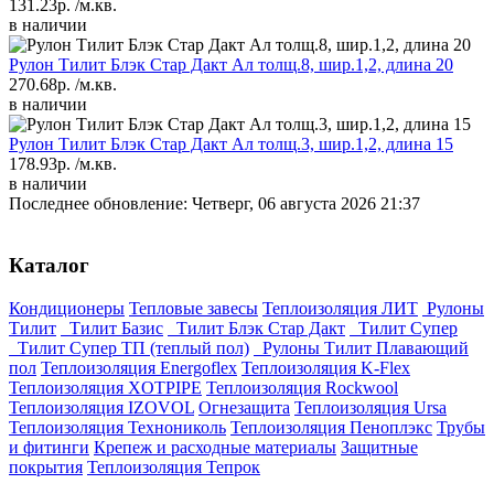
131.23р.
/м.кв.
в наличии
Рулон Тилит Блэк Стар Дакт Ал толщ.8, шир.1,2, длина 20
270.68р.
/м.кв.
в наличии
Рулон Тилит Блэк Стар Дакт Ал толщ.3, шир.1,2, длина 15
178.93р.
/м.кв.
в наличии
Последнее обновление: Четверг, 06 августа 2026 21:37
Каталог
Кондиционеры
Тепловые завесы
Теплоизоляция ЛИТ
Рулоны
Тилит
Тилит Базис
Тилит Блэк Стар Дакт
Тилит Супер
Тилит Супер ТП (теплый пол)
Рулоны Тилит Плавающий
пол
Теплоизоляция Energoflex
Теплоизоляция K-Flex
Теплоизоляция XOTPIPE
Теплоизоляция Rockwool
Теплоизоляция IZOVOL
Огнезащита
Теплоизоляция Ursa
Теплоизоляция Технониколь
Теплоизоляция Пеноплэкс
Трубы
и фитинги
Крепеж и расходные материалы
Защитные
покрытия
Теплоизоляция Тепрок