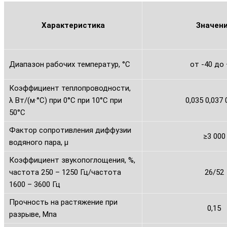
Характеристика
Значен
Диапазон рабочих температур, °С
от -40 до
Коэффициент теплопроводности,
λ Вт/(м·°С) при 0°С при 10°С при
0,035 0,037 
50°С
Фактор сопротивления диффузии
≥3 000
водяного пара, μ
Коэффициент звукопоглощения, %,
частота 250 – 1250 Гц/частота
26/52
1600 – 3600 Гц
Прочность на растяжение при
0,15
разрыве, Мпа