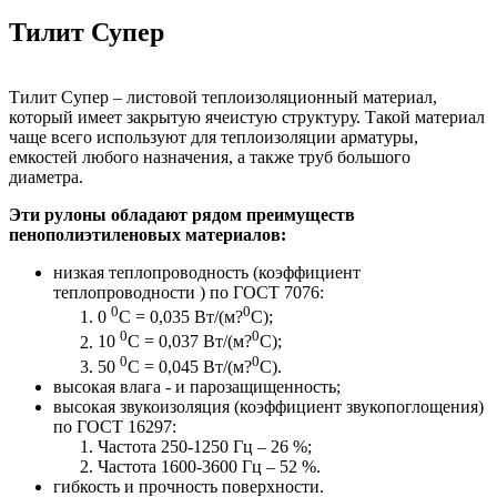
Тилит Супер
Тилит Супер – листовой теплоизоляционный материал,
который имеет закрытую ячеистую структуру. Такой материал
чаще всего используют для теплоизоляции арматуры,
емкостей любого назначения, а также труб большого
диаметра.
Эти рулоны обладают рядом преимуществ
пенополиэтиленовых материалов:
низкая теплопроводность (коэффициент
теплопроводности ) по ГОСТ 7076:
0
0
0
С = 0,035 Вт/(м?
С);
0
0
10
С = 0,037 Вт/(м?
С);
0
0
50
С = 0,045 Вт/(м?
С).
высокая влага - и парозащищенность;
высокая звукоизоляция (коэффициент звукопоглощения)
по ГОСТ 16297:
Частота 250-1250 Гц – 26 %;
Частота 1600-3600 Гц – 52 %.
гибкость и прочность поверхности.