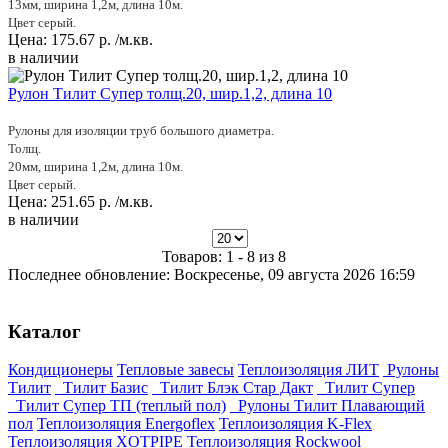
13мм, ширина 1,2м, длина 10м.
Цвет серый.
Цена:
175.67
р.
/м.кв.
в наличии
Рулон Тилит Супер толщ.20, шир.1,2, длина 10
Рулоны для изоляции труб большого диаметра.
Толщ.
20мм, ширина 1,2м, длина 10м.
Цвет серый.
Цена:
251.65
р.
/м.кв.
в наличии
Товаров: 1 - 8 из 8
Последнее обновление: Воскресенье, 09 августа 2026 16:59
Каталог
Кондиционеры
Тепловые завесы
Теплоизоляция ЛИТ
Рулоны
Тилит
Тилит Базис
Тилит Блэк Стар Дакт
Тилит Супер
Тилит Супер ТП (теплый пол)
Рулоны Тилит Плавающий
пол
Теплоизоляция Energoflex
Теплоизоляция K-Flex
Теплоизоляция XOTPIPE
Теплоизоляция Rockwool