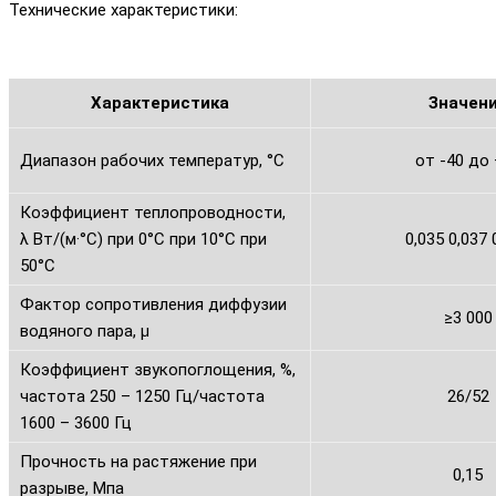
Технические характеристики:
Характеристика
Значен
Диапазон рабочих температур, °С
от -40 до
Коэффициент теплопроводности,
λ Вт/(м·°С) при 0°С при 10°С при
0,035 0,037 
50°С
Фактор сопротивления диффузии
≥3 000
водяного пара, μ
Коэффициент звукопоглощения, %,
частота 250 – 1250 Гц/частота
26/52
1600 – 3600 Гц
Прочность на растяжение при
0,15
разрыве, Мпа