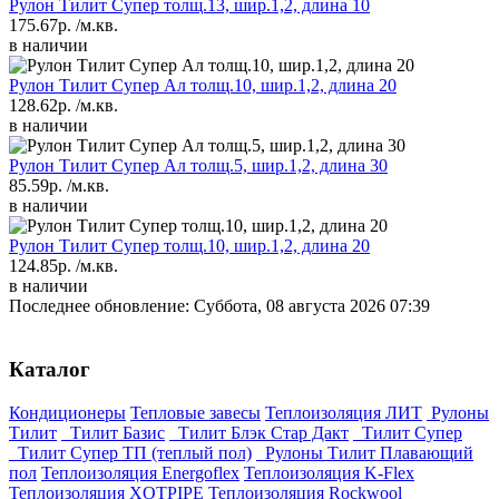
Рулон Тилит Супер толщ.13, шир.1,2, длина 10
175.67р.
/м.кв.
в наличии
Рулон Тилит Супер Ал толщ.10, шир.1,2, длина 20
128.62р.
/м.кв.
в наличии
Рулон Тилит Супер Ал толщ.5, шир.1,2, длина 30
85.59р.
/м.кв.
в наличии
Рулон Тилит Супер толщ.10, шир.1,2, длина 20
124.85р.
/м.кв.
в наличии
Последнее обновление: Суббота, 08 августа 2026 07:39
Каталог
Кондиционеры
Тепловые завесы
Теплоизоляция ЛИТ
Рулоны
Тилит
Тилит Базис
Тилит Блэк Стар Дакт
Тилит Супер
Тилит Супер ТП (теплый пол)
Рулоны Тилит Плавающий
пол
Теплоизоляция Energoflex
Теплоизоляция K-Flex
Теплоизоляция XOTPIPE
Теплоизоляция Rockwool