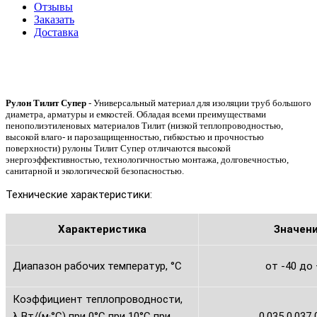
Отзывы
Заказать
Доставка
Рулон Тилит Супер
- Универсальный материал для изоляции труб большого
диаметра, арматуры и емкостей. Обладая всеми преимуществами
пенополиэтиленовых материалов Тилит (низкой теплопроводностью,
высокой влаго- и парозащищенностью, гибкостью и прочностью
поверхности) рулоны Тилит Супер отличаются высокой
энергоэффективностью, технологичностью монтажа, долговечностью,
санитарной и экологической безопасностью.
Технические характеристики:
Характеристика
Значен
Диапазон рабочих температур, °С
от -40 до
Коэффициент теплопроводности,
λ Вт/(м·°С) при 0°С при 10°С при
0,035 0,037 