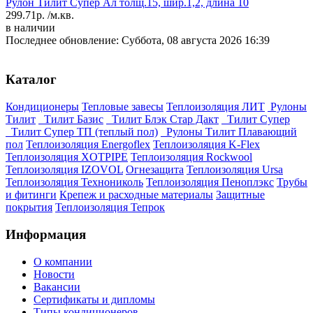
Рулон Тилит Супер Ал толщ.15, шир.1,2, длина 10
299.71р.
/м.кв.
в наличии
Последнее обновление: Суббота, 08 августа 2026 16:39
Каталог
Кондиционеры
Тепловые завесы
Теплоизоляция ЛИТ
Рулоны
Тилит
Тилит Базис
Тилит Блэк Стар Дакт
Тилит Супер
Тилит Супер ТП (теплый пол)
Рулоны Тилит Плавающий
пол
Теплоизоляция Energoflex
Теплоизоляция K-Flex
Теплоизоляция XOTPIPE
Теплоизоляция Rockwool
Теплоизоляция IZOVOL
Огнезащита
Теплоизоляция Ursa
Теплоизоляция Технониколь
Теплоизоляция Пеноплэкс
Трубы
и фитинги
Крепеж и расходные материалы
Защитные
покрытия
Теплоизоляция Тепрок
Информация
О компании
Новости
Вакансии
Сертификаты и дипломы
Типы кондиционеров