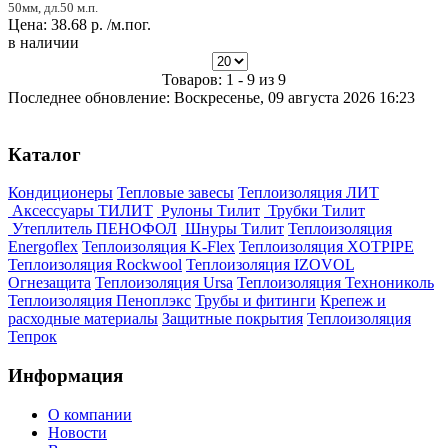
50мм, дл.50 м.п.
Цена:
38.68
р.
/м.пог.
в наличии
Товаров: 1 - 9 из 9
Последнее обновление: Воскресенье, 09 августа 2026 16:23
Каталог
Кондиционеры
Тепловые завесы
Теплоизоляция ЛИТ
Аксессуары ТИЛИТ
Рулоны Тилит
Трубки Тилит
Утеплитель ПЕНОФОЛ
Шнуры Тилит
Теплоизоляция
Energoflex
Теплоизоляция K-Flex
Теплоизоляция XOTPIPE
Теплоизоляция Rockwool
Теплоизоляция IZOVOL
Огнезащита
Теплоизоляция Ursa
Теплоизоляция Технониколь
Теплоизоляция Пеноплэкс
Трубы и фитинги
Крепеж и
расходные материалы
Защитные покрытия
Теплоизоляция
Тепрок
Информация
О компании
Новости