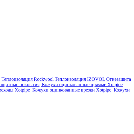
E
Теплоизоляция Rockwool
Теплоизоляция IZOVOL
Огнезащита
ащитные покрытия
Кожухи оцинкованные прямые Xotpipe
еходы Xotpipe
Кожухи оцинкованные врезки Xotpipe
Кожухи