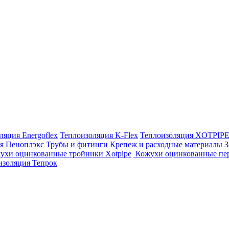
ляция Energoflex
Теплоизоляция K-Flex
Теплоизоляция XOTPIP
я Пеноплэкс
Трубы и фитинги
Крепеж и расходные материалы
З
ухи оцинкованные тройники Xotpipe
Кожухи оцинкованные пер
изоляция Тепрок