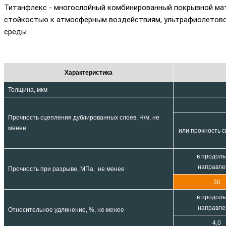
Титанфлекс - многослойный комбинированный покрывной мат
стойкостью к атмосферным воздействиям, ультрафиолетовом
среды.
Характеристика
Толщина, мкм
Прочность сцепления дублированных слоев, Н/м, не
менее:
или прочность 
в продол
направле
Прочность при разрыве, МПа, не менее
30
в продол
направле
Относительное удлинение, %, не менее
4,0