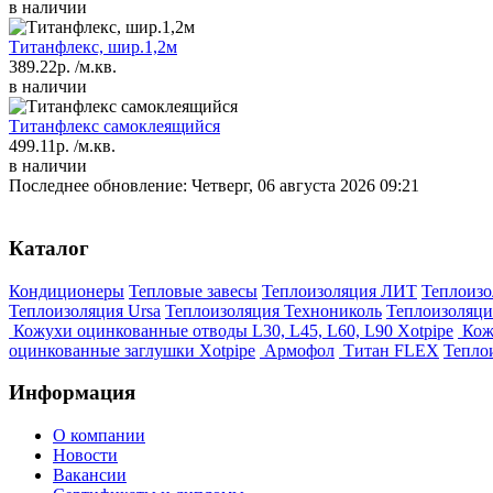
в наличии
Титанфлекс, шир.1,2м
389.22р.
/м.кв.
в наличии
Титанфлекс самоклеящийся
499.11р.
/м.кв.
в наличии
Последнее обновление: Четверг, 06 августа 2026 09:21
Каталог
Кондиционеры
Тепловые завесы
Теплоизоляция ЛИТ
Теплоизо
Теплоизоляция Ursa
Теплоизоляция Технониколь
Теплоизоляци
Кожухи оцинкованные отводы L30, L45, L60, L90 Xotpipe
Кож
оцинкованные заглушки Xotpipe
Армофол
Титан FLEX
Тепло
Информация
О компании
Новости
Вакансии