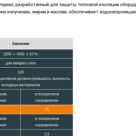
ериал, разработанный для защиты тепловой изоляции оборудо
у излучению, жирам и маслам, обеспечивает водонепроницае
Значение
(200 — 400) ± 10 %
для каждого слоя
100
сцепления должна превышать прочность
исходных материалов
ьном
в поперечном
нии
направлении
25
ьном
в поперечном
нии
направлении
3,5