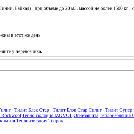
ии, Байкал) - при объеме до 20 м3, массой не более 1500 кг - 
жны в этот же день.
яйте у перевозчика.
Тилит
Тилит Блэк Стар
Тилит Блэк Стар Сплит
Тилит Супер
 Rockwool
Теплоизоляция IZOVOL
Огнезащита
Теплоизоляция U
окрытия
Теплоизоляция Тепрок