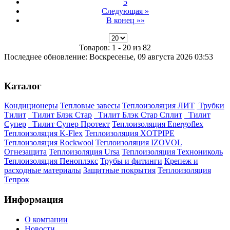
5
Следующая »
В конец »»
Товаров: 1 - 20 из 82
Последнее обновление: Воскресенье, 09 августа 2026 03:53
Каталог
Кондиционеры
Тепловые завесы
Теплоизоляция ЛИТ
Трубки
Тилит
Тилит Блэк Стар
Тилит Блэк Стар Сплит
Тилит
Супер
Тилит Супер Протект
Теплоизоляция Energoflex
Теплоизоляция K-Flex
Теплоизоляция XOTPIPE
Теплоизоляция Rockwool
Теплоизоляция IZOVOL
Огнезащита
Теплоизоляция Ursa
Теплоизоляция Технониколь
Теплоизоляция Пеноплэкс
Трубы и фитинги
Крепеж и
расходные материалы
Защитные покрытия
Теплоизоляция
Тепрок
Информация
О компании
Новости