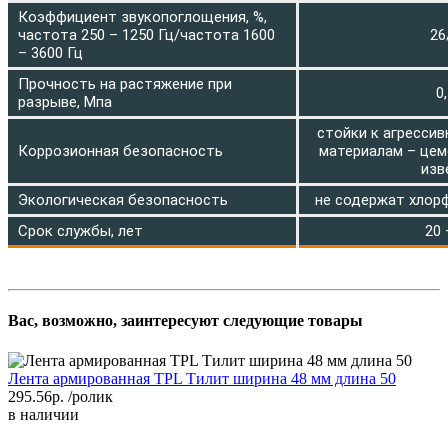
Коэффициент звукопоглощения, %,
частота 250 – 1250 Гц/частота 1600
26
– 3600 Гц
Прочность на растяжение при
0
разрыве, Мпа
стойки к агресси
Коррозионная безопасность
материалам – цеме
изв
Экологическая безопасность
не содержат хлор
Срок службы, лет
20 
Вас, возможно, заинтересуют следующие товары
Лента армированная TPL Тилит ширина 48 мм длина 50
295.56р.
/ролик
в наличии