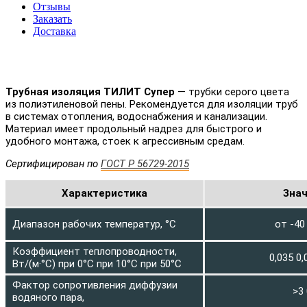
Отзывы
Заказать
Доставка
Трубная изоляция ТИЛИТ Супер
— трубки серого цвета
из полиэтиленовой пены. Рекомендуется для изоляции труб
в системах отопления, водоснабжения и канализации.
Материал имеет продольный надрез для быстрого и
удобного монтажа, стоек к агрессивным средам.
Сертифицирован по
ГОСТ Р 56729-2015
Характеристика
Зна
Диапазон рабочих температур, °С
от -40
Коэффициент теплопроводности,
0,035 0,
Вт/(м·°С) при 0°С при 10°С при 50°С
Фактор сопротивления диффузии
>3
водяного пара,