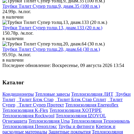
Трубки Тилит Супер толщ.9, диам.35 (100 п.м.)
24.99р.
/м.пог.
в наличии
Трубки Тилит Супер толщ.13, диам.133 (20 п.м.)
150.78р.
/м.пог.
в наличии
Трубки Тилит Супер толщ.20, диам.64 (30 п.м.)
95.91р.
/м.пог.
в наличии
Последнее обновление: Воскресенье, 09 августа 2026 13:54
Каталог
Кондиционеры
Тепловые завесы
Теплоизоляция ЛИТ
Трубки
Тилит
Тилит Блэк Стар
Тилит Блэк Стар Сплит
Тилит
Супер
Тилит Супер Протект
Теплоизоляция Energoflex
Теплоизоляция K-Flex
Теплоизоляция XOTPIPE
Теплоизоляция Rockwool
Теплоизоляция IZOVOL
Огнезащита
Теплоизоляция Ursa
Теплоизоляция Технониколь
Теплоизоляция Пеноплэкс
Трубы и фитинги
Крепеж и
расходные материалы
Защитные покрытия
Теплоизоляция