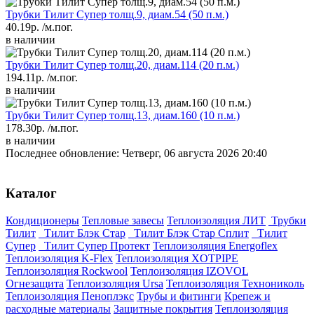
Трубки Тилит Супер толщ.9, диам.54 (50 п.м.)
40.19р.
/м.пог.
в наличии
Трубки Тилит Супер толщ.20, диам.114 (20 п.м.)
194.11р.
/м.пог.
в наличии
Трубки Тилит Супер толщ.13, диам.160 (10 п.м.)
178.30р.
/м.пог.
в наличии
Последнее обновление: Четверг, 06 августа 2026 20:40
Каталог
Кондиционеры
Тепловые завесы
Теплоизоляция ЛИТ
Трубки
Тилит
Тилит Блэк Стар
Тилит Блэк Стар Сплит
Тилит
Супер
Тилит Супер Протект
Теплоизоляция Energoflex
Теплоизоляция K-Flex
Теплоизоляция XOTPIPE
Теплоизоляция Rockwool
Теплоизоляция IZOVOL
Огнезащита
Теплоизоляция Ursa
Теплоизоляция Технониколь
Теплоизоляция Пеноплэкс
Трубы и фитинги
Крепеж и
расходные материалы
Защитные покрытия
Теплоизоляция