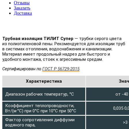
Отзывы
Заказать
Доставка
Трубная изоляция ТИЛИТ Супер
— трубки серого цвета
из полиэтиленовой пены. Рекомендуется для изоляции труб
в системах отопления, водоснабжения и канализации.
Материал имеет продольный надрез для быстрого и
удобного монтажа, стоек к агрессивным средам.
Сертифицирован по
ГОСТ Р 56729-2015
Характеристика
Зна
Диапазон рабочих температур, °С
от -40
Коэффициент теплопроводности,
0,035 0,
Вт/(м·°С) при 0°С при 10°С при 50°С
Фактор сопротивления диффузии
>3
водяного пара,