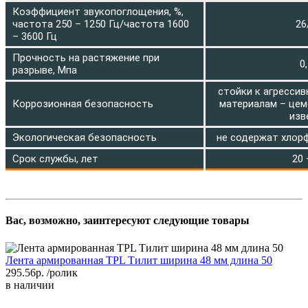
Коэффициент звукопоглощения, %,
частота 250 – 1250 Гц/частота 1600
26
– 3600 Гц
Прочность на растяжение при
0
разрыве, Мпа
стойки к агресси
Коррозионная безопасность
материалам – цеме
изв
Экологическая безопасность
не содержат хлор
Срок службы, лет
20 
Вас, возможно, заинтересуют следующие товары
Лента армированная TPL Тилит ширина 48 мм длина 50
295.56р.
/ролик
в наличии