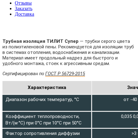
Отзывы
Заказать
Доставка
Трубная изоляция ТИЛИТ Супер
— трубки серого цвета
из полиэтиленовой пены. Рекомендуется для изоляции труб
в системах отопления, водоснабжения и канализации.
Материал имеет продольный надрез для быстрого и
удобного монтажа, стоек к агрессивным средам.
Сертифицирован по
ГОСТ Р 56729-2015
Характеристика
Зна
Диапазон рабочих температур, °С
от -40
Коэффициент теплопроводности,
0,035 0,
Вт/(м·°С) при 0°С при 10°С при 50°С
Фактор сопротивления диффузии
>3