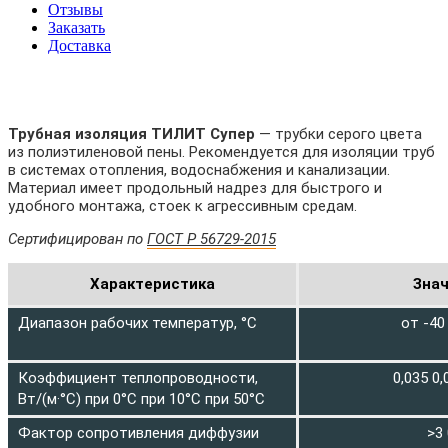
Отзывы
Заказать
Доставка
Трубная изоляция ТИЛИТ Супер
— трубки серого цвета
из полиэтиленовой пены. Рекомендуется для изоляции труб
в системах отопления, водоснабжения и канализации.
Материал имеет продольный надрез для быстрого и
удобного монтажа, стоек к агрессивным средам.
Сертифицирован по
ГОСТ Р 56729-2015
Характеристика
Зна
Диапазон рабочих температур, °С
от -40
Коэффициент теплопроводности,
0,035 0,
Вт/(м·°С) при 0°С при 10°С при 50°С
Фактор сопротивления диффузии
>3