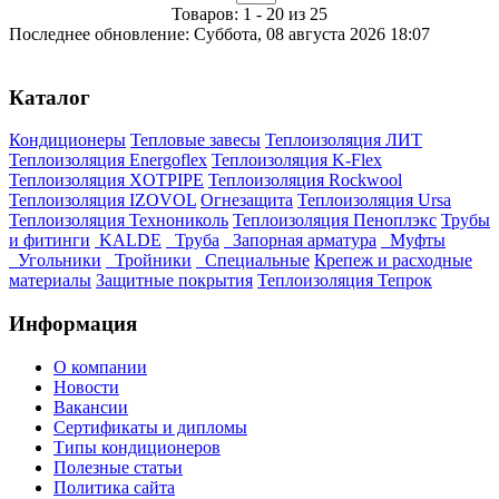
Товаров: 1 - 20 из 25
Последнее обновление: Суббота, 08 августа 2026 18:07
Каталог
Кондиционеры
Тепловые завесы
Теплоизоляция ЛИТ
Теплоизоляция Energoflex
Теплоизоляция K-Flex
Теплоизоляция XOTPIPE
Теплоизоляция Rockwool
Теплоизоляция IZOVOL
Огнезащита
Теплоизоляция Ursa
Теплоизоляция Технониколь
Теплоизоляция Пеноплэкс
Трубы
и фитинги
KALDE
Труба
Запорная арматура
Муфты
Угольники
Тройники
Специальные
Крепеж и расходные
материалы
Защитные покрытия
Теплоизоляция Тепрок
Информация
О компании
Новости
Вакансии
Сертификаты и дипломы
Типы кондиционеров
Полезные статьи
Политика сайта