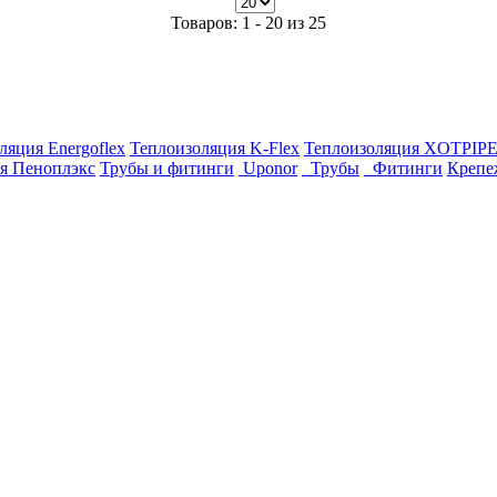
Товаров: 1 - 20 из 25
ляция Energoflex
Теплоизоляция K-Flex
Теплоизоляция XOTPIP
я Пеноплэкс
Трубы и фитинги
Uponor
Трубы
Фитинги
Крепе