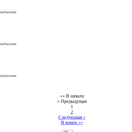
снабжения.
снабжения.
снабжения.
«« В начало
« Предыдущая
1
2
Следующая »
В конец »»