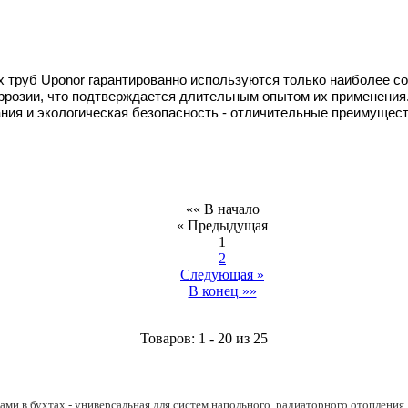
х труб Uponor гарантированно используются только наиболее 
оррозии, что подтверждается длительным опытом их применени
ния и экологическая безопасность - отличительные преимущест
«« В начало
« Предыдущая
1
2
Следующая »
В конец »»
Товаров: 1 - 20 из 25
ми в бухтах - универсальная для систем напольного, радиаторного отопления