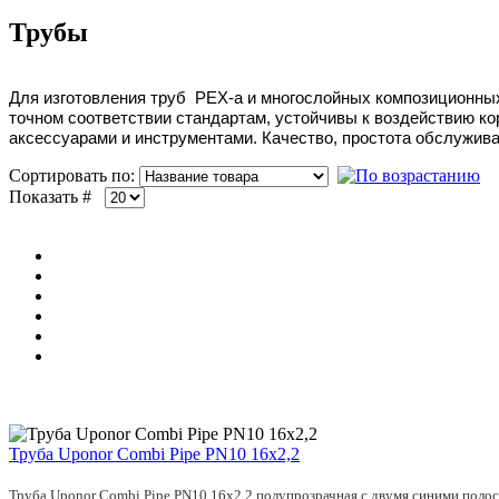
Трубы
Для изготовления труб PEX-a и многослойных композиционны
точном соответствии стандартам,
устойчивы к воздействию к
аксессуарами и инструментами. Качество, простота обслужива
Сортировать по:
Показать #
Труба Uponor Combi Pipe PN10 16x2,2
Труба Uponor Combi Pipe PN10 16x2,2 полупрозрачная с двумя синими полоса