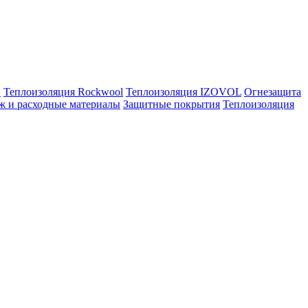
E
Теплоизоляция Rockwool
Теплоизоляция IZOVOL
Огнезащита
ж и расходные материалы
Защитные покрытия
Теплоизоляция