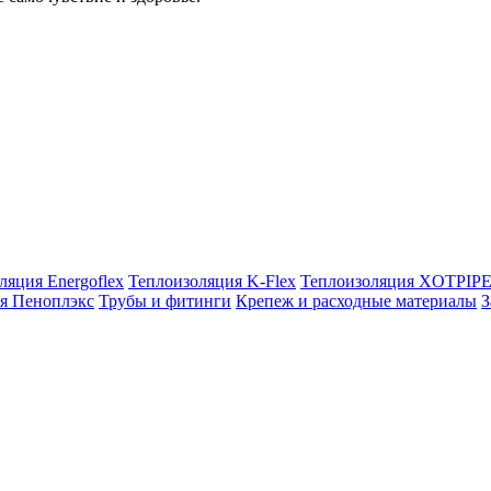
ляция Energoflex
Теплоизоляция K-Flex
Теплоизоляция XOTPIP
я Пеноплэкс
Трубы и фитинги
Крепеж и расходные материалы
З