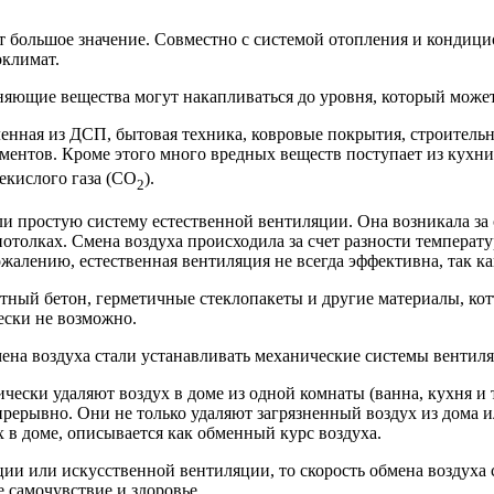
 большое значение. Совместно с системой отопления и кондици
климат.
зняющие вещества могут накапливаться до уровня, который может
ленная из ДСП, бытовая техника, ковровые покрытия, строител
ентов. Кроме этого много вредных веществ поступает из кухни (с
екислого газа (CO
).
2
ли простую систему естественной вентиляции. Она возникала за 
 потолках. Смена воздуха происходила за счет разности темпера
ожалению, естественная вентиляция не всегда эффективна, так ка
итный бетон, герметичные стеклопакеты и другие материалы, ко
ески не возможно.
смена воздуха стали устанавливать механические системы вентил
ически удаляют воздух в доме из одной комнаты (ванна, кухня и
прерывно. Они не только удаляют загрязненный воздух из дома и
х в доме, описывается как обменный курс воздуха.
ции или искусственной вентиляции, то скорость обмена воздуха 
 самочувствие и здоровье.