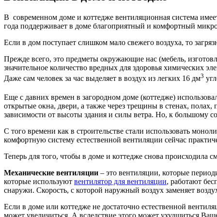
В современном доме и коттедже вентиляционная система имеет
года поддерживает в доме благоприятный и комфортный микро
Если в дом поступает слишком мало свежего воздуха, то загря
Прежде всего, это предметы окружающие нас (мебель, изготов
значительное количество вредных для здоровья химических элем
3
Даже сам человек за час выделяет в воздух из легких 16 дм
угл
Еще с давних времен в загородном доме (коттедже) использова
открытые окна, двери, а также через трещины в стенах, полах,
зависимости от высоты здания и силы ветра. Но, к большому с
С того времени как в строительстве стали использовать монол
комфортную систему естественной вентиляции сейчас практич
Теперь для того, чтобы в доме и коттедже снова происходила 
Механические вентиляции
– это вентиляции, которые период
которые используют
вентилятор для вентиляции
, работают бес
снаружи. Скорость, с которой наружный воздух заменяет возду
Если в доме или коттедже не достаточно естественной вентиля
может увеличиться. А вследствие этого может ухудшиться Ваше