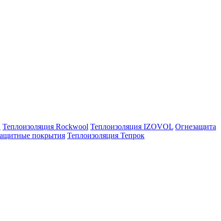
E
Теплоизоляция Rockwool
Теплоизоляция IZOVOL
Огнезащита
ащитные покрытия
Теплоизоляция Тепрок