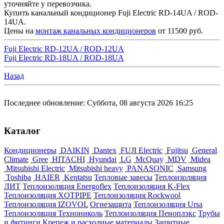
уточняйте у перевозчика.
Купить канальный кондиционер Fuji Electric RD-14UA / ROD-
14UA.
Цены на
монтаж канальных кондиционеров
от 11500 руб.
Fuji Electric RD-12UA / ROD-12UA
Fuji Electric RD-18UA / ROD-18UA
Назад
Последнее обновление: Суббота, 08 августа 2026 16:25
Каталог
Кондиционеры
DAIKIN
Dantex
FUJI Electric
Fujitsu
General
Climate
Gree
HITACHI
Hyundai
LG
McQuay
MDV
Midea
Mitsubishi Electric
Mitsubishi heavy
PANASONIC
Samsung
Toshiba
HAIER
Kentatsu
Тепловые завесы
Теплоизоляция
ЛИТ
Теплоизоляция Energoflex
Теплоизоляция K-Flex
Теплоизоляция XOTPIPE
Теплоизоляция Rockwool
Теплоизоляция IZOVOL
Огнезащита
Теплоизоляция Ursa
Теплоизоляция Технониколь
Теплоизоляция Пеноплэкс
Трубы
и фитинги
Крепеж и расходные материалы
Защитные