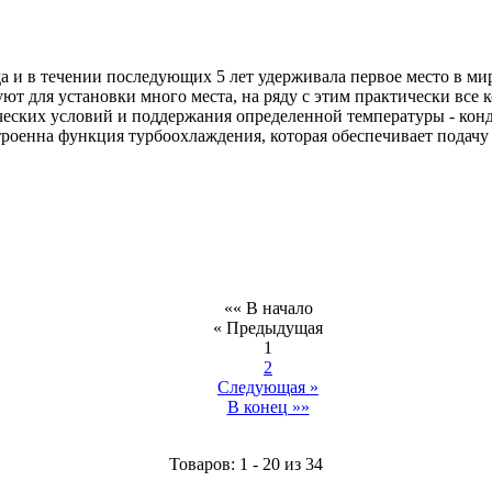
да и в течении последующих 5 лет удерживала первое место в м
ют для установки много места, на ряду с этим практически вс
ских условий и поддержания определенной температуры - конди
роенна функция турбоохлаждения, которая обеспечивает подачу 
«« В начало
« Предыдущая
1
2
Следующая »
В конец »»
Товаров: 1 - 20 из 34