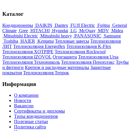
Каталог
Кондиционеры
DAIKIN
Dantex
FUJI Electric
Fujitsu
General
Climate
Gree
HITACHI
Hyundai
LG
McQuay
MDV
Midea
Mitsubishi Electric
Mitsubishi heavy
PANASONIC
Samsung
Toshiba
HAIER
Kentatsu
Тепловые завесы
Теплоизоляция
ЛИТ
Теплоизоляция Energoflex
Теплоизоляция K-Flex
Теплоизоляция XOTPIPE
Теплоизоляция Rockwool
Теплоизоляция IZOVOL
Огнезащита
Теплоизоляция Ursa
Теплоизоляция Технониколь
Теплоизоляция Пеноплэкс
Трубы
и фитинги
Крепеж и расходные материалы
Защитные
покрытия
Теплоизоляция Тепрок
Информация
О компании
Новости
Вакансии
Сертификаты и дипломы
Типы кондиционеров
Полезные статьи
Политика сайта