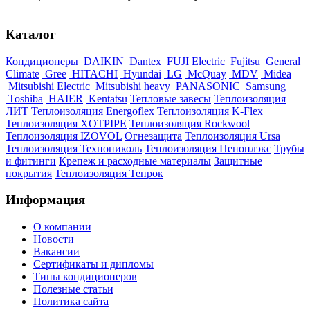
Каталог
Кондиционеры
DAIKIN
Dantex
FUJI Electric
Fujitsu
General
Climate
Gree
HITACHI
Hyundai
LG
McQuay
MDV
Midea
Mitsubishi Electric
Mitsubishi heavy
PANASONIC
Samsung
Toshiba
HAIER
Kentatsu
Тепловые завесы
Теплоизоляция
ЛИТ
Теплоизоляция Energoflex
Теплоизоляция K-Flex
Теплоизоляция XOTPIPE
Теплоизоляция Rockwool
Теплоизоляция IZOVOL
Огнезащита
Теплоизоляция Ursa
Теплоизоляция Технониколь
Теплоизоляция Пеноплэкс
Трубы
и фитинги
Крепеж и расходные материалы
Защитные
покрытия
Теплоизоляция Тепрок
Информация
О компании
Новости
Вакансии
Сертификаты и дипломы
Типы кондиционеров
Полезные статьи
Политика сайта