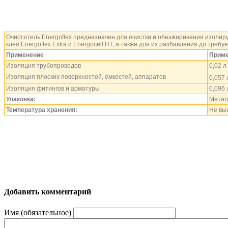
Очиститель Energoflex предназначен для очистки и обезжиривания изолир
клея Energoflex Extra и Energoсell HT, а также для их разбавления до требу
Применение
Приме
Изоляция трубопроводов
0,02 л
Изоляция плоских поверхностей, ёмкостей, аппаратов
0,057 
Изоляция фитингов и арматуры
0,096 
Упаковка:
Метал
Температура хранения:
Не вы
Добавить комментарий
Имя (обязательное)