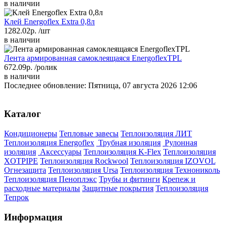
в наличии
Клей Energoflex Extra 0,8л
1282.02р.
/шт
в наличии
Лента армированная самоклеящаяся EnergoflexTPL
672.09р.
/ролик
в наличии
Последнее обновление: Пятница, 07 августа 2026 12:06
Каталог
Кондиционеры
Тепловые завесы
Теплоизоляция ЛИТ
Теплоизоляция Energoflex
Трубная изоляция
Рулонная
изоляция
Аксессуары
Теплоизоляция K-Flex
Теплоизоляция
XOTPIPE
Теплоизоляция Rockwool
Теплоизоляция IZOVOL
Огнезащита
Теплоизоляция Ursa
Теплоизоляция Технониколь
Теплоизоляция Пеноплэкс
Трубы и фитинги
Крепеж и
расходные материалы
Защитные покрытия
Теплоизоляция
Тепрок
Информация