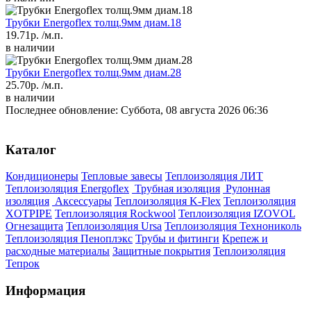
Трубки Energoflex толщ.9мм диам.18
19.71р.
/м.п.
в наличии
Трубки Energoflex толщ.9мм диам.28
25.70р.
/м.п.
в наличии
Последнее обновление: Суббота, 08 августа 2026 06:36
Каталог
Кондиционеры
Тепловые завесы
Теплоизоляция ЛИТ
Теплоизоляция Energoflex
Трубная изоляция
Рулонная
изоляция
Аксессуары
Теплоизоляция K-Flex
Теплоизоляция
XOTPIPE
Теплоизоляция Rockwool
Теплоизоляция IZOVOL
Огнезащита
Теплоизоляция Ursa
Теплоизоляция Технониколь
Теплоизоляция Пеноплэкс
Трубы и фитинги
Крепеж и
расходные материалы
Защитные покрытия
Теплоизоляция
Тепрок
Информация