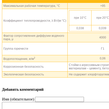
Максимальная рабочая температура, °С
+95
при 10°С
при 20°С
Коэффициент теплопроводности, λ Вт/(м·°С)
0,038
0,039
Фактор сопротивления диффузии водяного
4000
пара, μ
Группа горючести
Г1
2
0,06
Водопоглощение, кг/м
Cтойки к агрессивным стро
Коррозионная безопасность
материалам – цементу, бетон
Экологическая безопасность
Не содержит хлорфторугле
Добавить комментарий
Имя (обязательное)