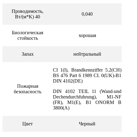
Проводимость,
0,040
Bт/(м*K) 40
Биологическая
хорошая
стойкость
Запах
нейтральный
CI 1(I), Brandkennziffer 5.2(CH)
BS 476 Part 6 1989 CI. 0(UK)-B1
DIN 4102(DE)
Пожарная
DIN 4102 TEIL 11 (Wand-und
безопасность
Dechendurchfuhrung), M1-NF
(FR), M1(E), B1 ONORM B
3800(
А
)
Цвет
Черный