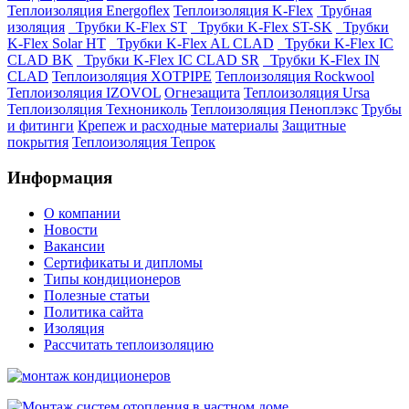
Теплоизоляция Energoflex
Теплоизоляция K-Flex
Трубная
изоляция
Трубки K-Flex ST
Трубки K-Flex ST-SK
Трубки
K-Flex Solar HT
Трубки K-Flex AL CLAD
Трубки K-Flex IC
CLAD BK
Трубки K-Flex IC CLAD SR
Трубки K-Flex IN
CLAD
Теплоизоляция XOTPIPE
Теплоизоляция Rockwool
Теплоизоляция IZOVOL
Огнезащита
Теплоизоляция Ursa
Теплоизоляция Технониколь
Теплоизоляция Пеноплэкс
Трубы
и фитинги
Крепеж и расходные материалы
Защитные
покрытия
Теплоизоляция Тепрок
Информация
О компании
Новости
Вакансии
Сертификаты и дипломы
Типы кондиционеров
Полезные статьи
Политика сайта
Изоляция
Рассчитать теплоизоляцию