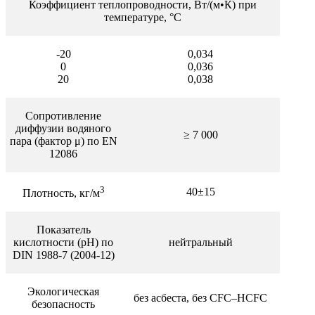
Коэффициент теплопроводности, Вт/(м•К) при
температуре, °С
-20
0,034
0
0,036
20
0,038
Сопротивление
диффузии водяного
≥
7 000
пара (фактор μ) по EN
12086
3
40±15
Плотность, кг/м
Показатель
кислотности (pH) по
нейтральный
DIN 1988-7 (2004-12)
Экологическая
без асбеста, без CFC–HCFC
безопасность