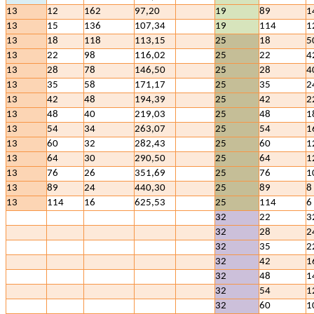
13
12
162
97,20
19
89
1
13
15
136
107,34
19
114
1
13
18
118
113,15
25
18
5
13
22
98
116,02
25
22
4
13
28
78
146,50
25
28
4
13
35
58
171,17
25
35
2
13
42
48
194,39
25
42
2
13
48
40
219,03
25
48
1
13
54
34
263,07
25
54
1
13
60
32
282,43
25
60
1
13
64
30
290,50
25
64
1
13
76
26
351,69
25
76
1
13
89
24
440,30
25
89
8
13
114
16
625,53
25
114
6
32
22
3
32
28
2
32
35
2
32
42
1
32
48
1
32
54
1
32
60
1