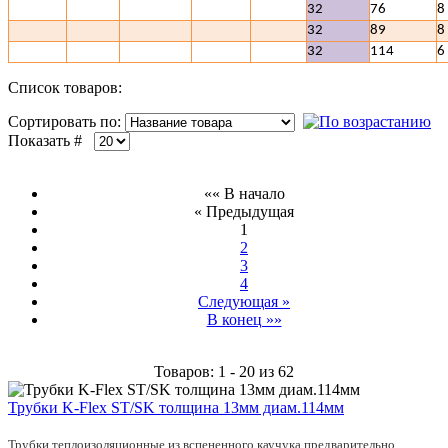
32
76
8
32
89
8
32
114
6
Список товаров:
Сортировать по:
Показать #
«« В начало
« Предыдущая
1
2
3
4
Следующая »
В конец »»
Товаров: 1 - 20 из 62
Трубки K-Flex ST/SK толщина 13мм диам.114мм
Трубки теплоизоляционные из вспененного каучука предварительно