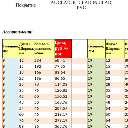
AL CLAD; IC CLAD;IN CLAD,
Покрытие
PVC
Ассортимент:
Цена,
Диам./
Кол-во в
Диам./
К
Толщина,
Толщина,
Ширина,
упаковке,
руб м/
Ширина -
у
мм
-мм
мм
м/пог
мм
м
пог
9
12
234
68,41
19
12
8
9
15
192
77,55
19
15
7
9
18
166
83,64
19
18
7
9
22
136
86,65
19
22
6
9
28
98
114,03
19
28
4
9
35
76
120,82
19
35
3
9
42
60
150,52
19
42
3
9
48
50
168,76
19
48
2
9
54
46
207,57
19
54
2
9
60
46
219,17
19
60
2
9
76
40
293,19
19
64
1
9
89
36
365,76
19
76
1