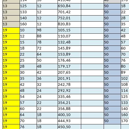
13
114
16
413,48
40
170
13
125
12
650,84
50
18
13
133
12
701,42
50
22
13
140
12
752,01
50
28
13
160
12
820,83
50
35
19
10
98
105,15
50
42
19
12
88
110,07
50
48
19
15
78
132,48
50
57
19
18
72
145,89
50
60
19
22
64
153,89
50
70
19
25
50
176,46
50
76
19
28
48
179,17
50
80
19
30
42
207,65
50
89
19
35
36
201,91
50
102
19
42
32
242,78
50
108
19
48
24
292,92
50
114
19
54
24
335,46
50
125
19
57
22
354,21
50
133
19
60
22
356,88
50
140
19
64
18
400,10
50
160
19
70
18
444,93
50
170
19
76
18
450,50