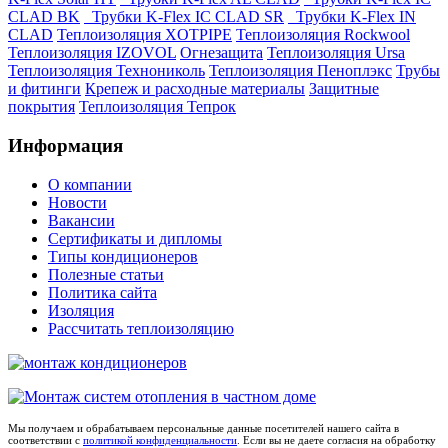
CLAD BK
Трубки K-Flex IC CLAD SR
Трубки K-Flex IN
CLAD
Теплоизоляция XOTPIPE
Теплоизоляция Rockwool
Теплоизоляция IZOVOL
Огнезащита
Теплоизоляция Ursa
Теплоизоляция Технониколь
Теплоизоляция Пеноплэкс
Трубы
и фитинги
Крепеж и расходные материалы
Защитные
покрытия
Теплоизоляция Тепрок
Информация
О компании
Новости
Вакансии
Сертификаты и дипломы
Типы кондиционеров
Полезные статьи
Политика сайта
Изоляция
Рассчитать теплоизоляцию
Мы получаем и обрабатываем персональные данные посетителей нашего сайта в
соответствии с
политикой конфиденциальности
. Если вы не даете согласия на обработку