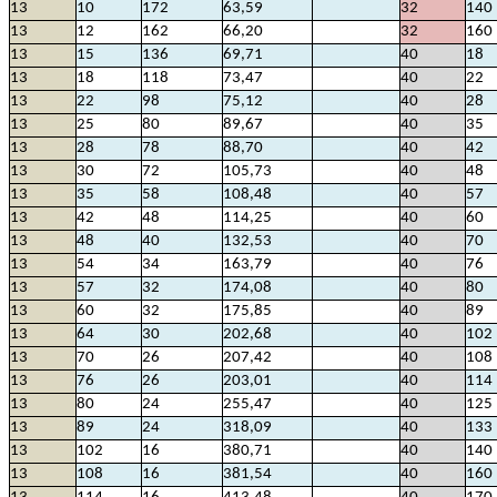
13
10
172
63,59
32
140
13
12
162
66,20
32
160
13
15
136
69,71
40
18
13
18
118
73,47
40
22
13
22
98
75,12
40
28
13
25
80
89,67
40
35
13
28
78
88,70
40
42
13
30
72
105,73
40
48
13
35
58
108,48
40
57
13
42
48
114,25
40
60
13
48
40
132,53
40
70
13
54
34
163,79
40
76
13
57
32
174,08
40
80
13
60
32
175,85
40
89
13
64
30
202,68
40
102
13
70
26
207,42
40
108
13
76
26
203,01
40
114
13
80
24
255,47
40
125
13
89
24
318,09
40
133
13
102
16
380,71
40
140
13
108
16
381,54
40
160