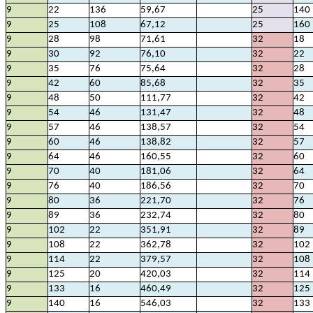
9
22
136
59,67
25
140
9
25
108
67,12
25
160
9
28
98
71,61
32
18
9
30
92
76,10
32
22
9
35
76
75,64
32
28
9
42
60
85,68
32
35
9
48
50
111,77
32
42
9
54
46
131,47
32
48
9
57
46
138,57
32
54
9
60
46
138,82
32
57
9
64
46
160,55
32
60
9
70
40
181,06
32
64
9
76
40
186,56
32
70
9
80
36
221,70
32
76
9
89
36
232,74
32
80
9
102
22
351,91
32
89
9
108
22
362,78
32
102
9
114
22
379,57
32
108
9
125
20
420,03
32
114
9
133
16
460,49
32
125
9
140
16
546,03
32
133