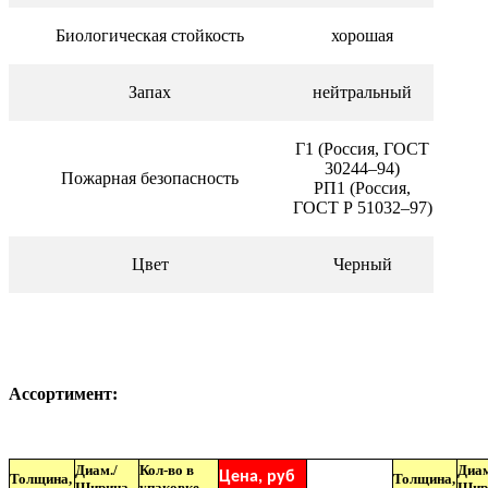
Биологическая стойкость
хорошая
Запах
нейтральный
Г1 (Россия, ГОСТ
30244–94)
Пожарная безопасность
РП1 (Россия,
ГОСТ Р 51032–97)
Цвет
Черный
Ассортимент:
Диам./
Кол-во в
Диам
Цена, руб
Толщина,
Толщина,
Ширина,
упаковке,
Шири