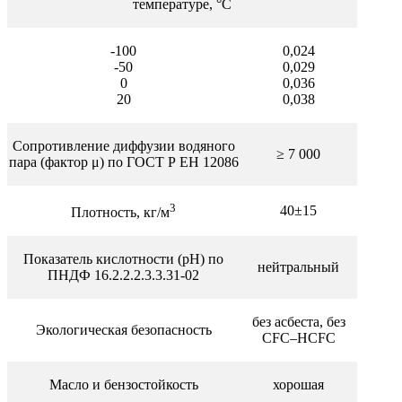
температуре, °С
-100
0,024
-50
0,029
0
0,036
20
0,038
Сопротивление диффузии водяного
≥ 7 000
пара (фактор μ) по ГОСТ Р ЕН 12086
3
40±15
Плотность, кг/м
Показатель кислотности (pH) по
нейтральный
220,43
ПНДФ 16.2.2.2.3.3.31-02
240,14
без асбеста, без
Экологическая безопасность
CFC–HCFC
Масло и бензостойкость
хорошая