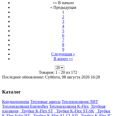
«« В начало
« Предыдущая
1
2
3
4
5
6
7
8
9
Следующая »
В конец »»
Товаров: 1 - 20 из 172
Последнее обновление: Суббота, 08 августа 2026 16:28
Каталог
Кондиционеры
Тепловые завесы
Теплоизоляция ЛИТ
Теплоизоляция Energoflex
Теплоизоляция K-Flex
Трубная
изоляция
Трубки K-Flex ST
Трубки K-Flex ST-SK
Трубки
K-Flex Solar HT
Трубки K-Flex AL CLAD
Трубки K-Flex IC