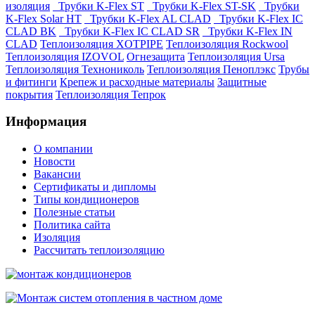
изоляция
Трубки K-Flex ST
Трубки K-Flex ST-SK
Трубки
K-Flex Solar HT
Трубки K-Flex AL CLAD
Трубки K-Flex IC
CLAD BK
Трубки K-Flex IC CLAD SR
Трубки K-Flex IN
CLAD
Теплоизоляция XOTPIPE
Теплоизоляция Rockwool
Теплоизоляция IZOVOL
Огнезащита
Теплоизоляция Ursa
Теплоизоляция Технониколь
Теплоизоляция Пеноплэкс
Трубы
и фитинги
Крепеж и расходные материалы
Защитные
покрытия
Теплоизоляция Тепрок
Информация
О компании
Новости
Вакансии
Сертификаты и дипломы
Типы кондиционеров
Полезные статьи
Политика сайта
Изоляция
Рассчитать теплоизоляцию