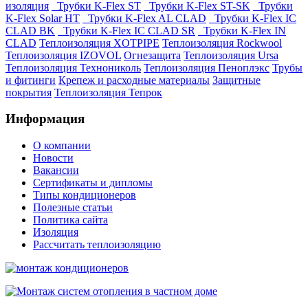
изоляция
Трубки K-Flex ST
Трубки K-Flex ST-SK
Трубки
K-Flex Solar HT
Трубки K-Flex AL CLAD
Трубки K-Flex IC
CLAD BK
Трубки K-Flex IC CLAD SR
Трубки K-Flex IN
CLAD
Теплоизоляция XOTPIPE
Теплоизоляция Rockwool
Теплоизоляция IZOVOL
Огнезащита
Теплоизоляция Ursa
Теплоизоляция Технониколь
Теплоизоляция Пеноплэкс
Трубы
и фитинги
Крепеж и расходные материалы
Защитные
покрытия
Теплоизоляция Тепрок
Информация
О компании
Новости
Вакансии
Сертификаты и дипломы
Типы кондиционеров
Полезные статьи
Политика сайта
Изоляция
Рассчитать теплоизоляцию