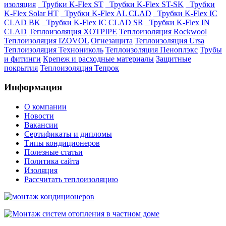
изоляция
Трубки K-Flex ST
Трубки K-Flex ST-SK
Трубки
K-Flex Solar HT
Трубки K-Flex AL CLAD
Трубки K-Flex IC
CLAD BK
Трубки K-Flex IC CLAD SR
Трубки K-Flex IN
CLAD
Теплоизоляция XOTPIPE
Теплоизоляция Rockwool
Теплоизоляция IZOVOL
Огнезащита
Теплоизоляция Ursa
Теплоизоляция Технониколь
Теплоизоляция Пеноплэкс
Трубы
и фитинги
Крепеж и расходные материалы
Защитные
покрытия
Теплоизоляция Тепрок
Информация
О компании
Новости
Вакансии
Сертификаты и дипломы
Типы кондиционеров
Полезные статьи
Политика сайта
Изоляция
Рассчитать теплоизоляцию