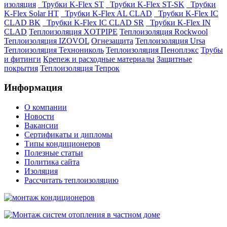
изоляция
Трубки K-Flex ST
Трубки K-Flex ST-SK
Трубки
K-Flex Solar HT
Трубки K-Flex AL CLAD
Трубки K-Flex IC
CLAD BK
Трубки K-Flex IC CLAD SR
Трубки K-Flex IN
CLAD
Теплоизоляция XOTPIPE
Теплоизоляция Rockwool
Теплоизоляция IZOVOL
Огнезащита
Теплоизоляция Ursa
Теплоизоляция Технониколь
Теплоизоляция Пеноплэкс
Трубы
и фитинги
Крепеж и расходные материалы
Защитные
покрытия
Теплоизоляция Тепрок
Информация
О компании
Новости
Вакансии
Сертификаты и дипломы
Типы кондиционеров
Полезные статьи
Политика сайта
Изоляция
Рассчитать теплоизоляцию