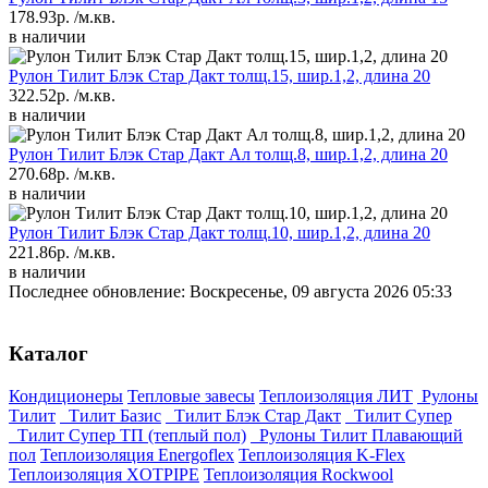
178.93р.
/м.кв.
в наличии
Рулон Тилит Блэк Стар Дакт толщ.15, шир.1,2, длина 20
322.52р.
/м.кв.
в наличии
Рулон Тилит Блэк Стар Дакт Ал толщ.8, шир.1,2, длина 20
270.68р.
/м.кв.
в наличии
Рулон Тилит Блэк Стар Дакт толщ.10, шир.1,2, длина 20
221.86р.
/м.кв.
в наличии
Последнее обновление: Воскресенье, 09 августа 2026 05:33
Каталог
Кондиционеры
Тепловые завесы
Теплоизоляция ЛИТ
Рулоны
Тилит
Тилит Базис
Тилит Блэк Стар Дакт
Тилит Супер
Тилит Супер ТП (теплый пол)
Рулоны Тилит Плавающий
пол
Теплоизоляция Energoflex
Теплоизоляция K-Flex
Теплоизоляция XOTPIPE
Теплоизоляция Rockwool