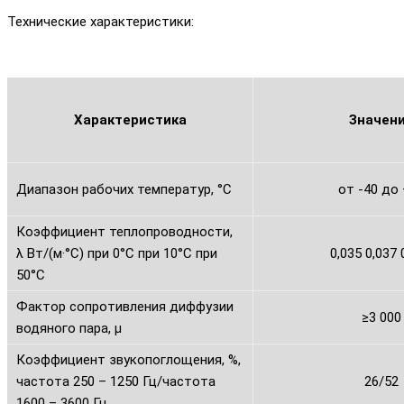
Технические характеристики:
Характеристика
Значен
Диапазон рабочих температур, °С
от -40 до
Коэффициент теплопроводности,
λ Вт/(м·°С) при 0°С при 10°С при
0,035 0,037 
50°С
Фактор сопротивления диффузии
≥3 000
водяного пара, μ
Коэффициент звукопоглощения, %,
частота 250 – 1250 Гц/частота
26/52
1600 – 3600 Гц