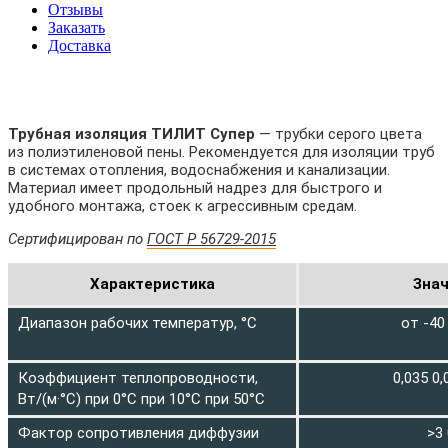
Отзывы
Заказать
Доставка
Трубная изоляция ТИЛИТ Супер
— трубки серого цвета
из полиэтиленовой пены. Рекомендуется для изоляции труб
в системах отопления, водоснабжения и канализации.
Материал имеет продольный надрез для быстрого и
удобного монтажа, стоек к агрессивным средам.
Сертифицирован по
ГОСТ Р 56729-2015
Характеристика
Зна
Диапазон рабочих температур, °С
от -40
Коэффициент теплопроводности,
0,035 0,
Вт/(м·°С) при 0°С при 10°С при 50°С
Фактор сопротивления диффузии
>3